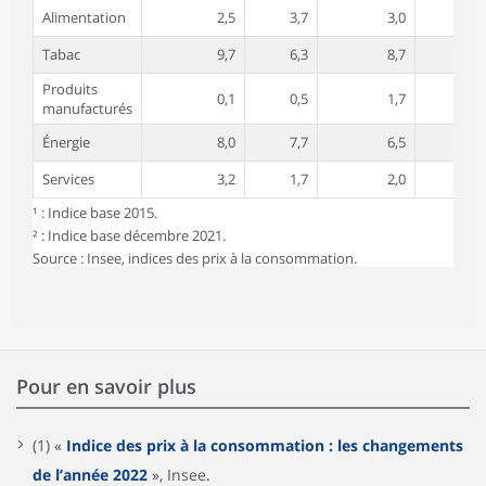
Alimentation
2,5
3,7
3,0
3,7
Tabac
9,7
6,3
8,7
25,4
Produits
0,1
0,5
1,7
0,8
manufacturés
Énergie
8,0
7,7
6,5
8,5
Services
3,2
1,7
2,0
0,8
¹ : Indice base 2015.
² : Indice base décembre 2021.
Source : Insee, indices des prix à la consommation.
Pour en savoir plus
(1) «
Indice des prix à la consommation : les changements
de l’année 2022
», Insee.