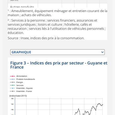
Autres produits
1 889
105,9
107,3
107,3
0,
¹ : Ameublement, équipement ménager et entretien courant de la
manufacturés¹
maison ; achats de véhicules.
Énergie
962
138,5
147,5
149,1
1,
² : Services à la personne ; services financiers, assurances et
services juridiques ; loisirs et culture ; hôtellerie, cafés et
dont Produits
restauration ; services liés à l'utilisation de véhicules personnels ;
530
122,2
128,3
130,8
2,
pétroliers
éducation.
Source : Insee, indices des prix à la consommation.
Services
4 511
112,3
114,0
114,1
0,
Loyers, eau et
ordures
1 406
106,4
108,2
108,2
0,
ménagères
Figure 3
–
Indices des prix par secteur - Guyane et
Services de
France
548
105,9
108,1
109,3
1,
santé
symboles_defaut.xml,losange
Alimentation
Services de
232
158,1
155,5
147,8
-5,
Produits manufacturés
transports
Énergie
Services
Ensemble - Guyane
Services de
433
97,7
101,0
101,0
0,
Ensemble - France
communications
(indice base 2015)
160
Autres services²
1 892
112,9
116,5
117,1
0,
150
Ensemble
10 000
113,4
115,7
116,0
0,
140