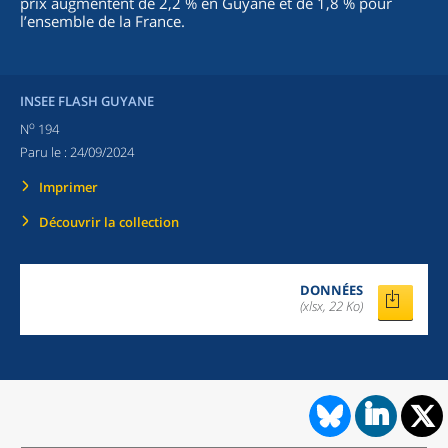
prix augmentent de 2,2 % en Guyane et de 1,8 % pour
l’ensemble de la France.
INSEE FLASH GUYANE
o
N
194
Paru le :
24/09/2024
Imprimer
Découvrir la collection
DONNÉES
(xlsx, 22 Ko)