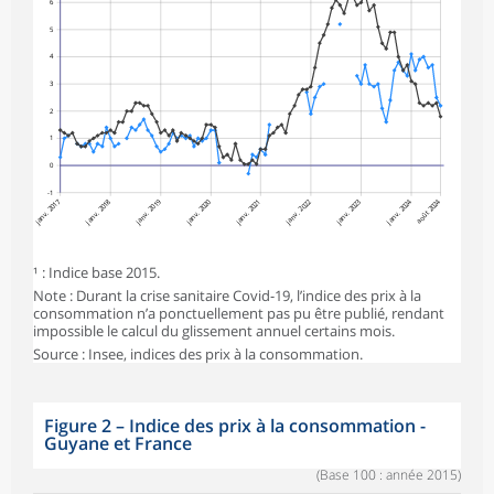
6
5
4
3
2
1
0
-1
janv. 2017
janv. 2018
janv. 2019
janv. 2020
janv. 2022
janv. 2023
janv. 2024
août 2024
janv. 2021
¹ : Indice base 2015.
Note : Durant la crise sanitaire Covid-19, l’indice des prix à la
consommation n’a ponctuellement pas pu être publié, rendant
impossible le calcul du glissement annuel certains mois.
Source : Insee, indices des prix à la consommation.
Figure 2
–
Indice des prix à la consommation -
Guyane et France
(Base 100 : année 2015)