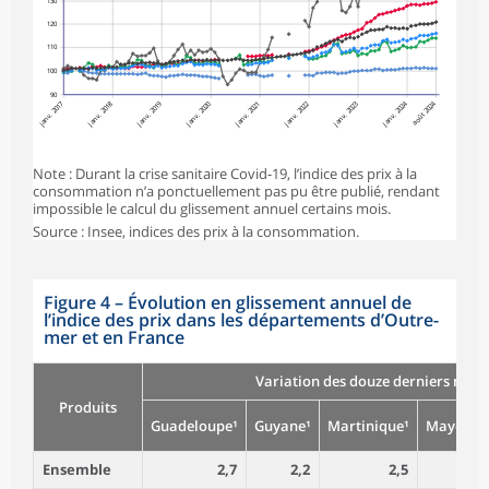
130
Ensemble hors
9 038
111,2
113,0
113,1
0,
120
Énergie
110
Ensemble hors
100
9 924
112,8
115,1
115,3
0,
Tabac
90
janv. 2017
janv. 2018
janv. 2019
janv. 2020
janv. 2022
janv. 2023
janv. 2024
août 2024
janv. 2021
Note : Durant la crise sanitaire Covid-19, l’indice des prix à la
consommation n’a ponctuellement pas pu être publié, rendant
impossible le calcul du glissement annuel certains mois.
Source : Insee, indices des prix à la consommation.
Figure 4
–
Évolution en glissement annuel de
l’indice des prix dans les départements d’Outre-
mer et en France
Variation des douze derniers mois 
Produits
Guadeloupe¹
Guyane¹
Martinique¹
Mayotte²
Ensemble
2,7
2,2
2,5
2,4