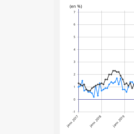
(en %)
7
6
5
4
3
2
1
0
-1
janv. 2017
janv. 2018
janv. 2019