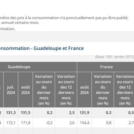
 l’indice des prix à la consommation n’a ponctuellement pas pu être publié,
t annuel certains mois.
ommation.
 consommation - Guadeloupe et France
(Base 100 : année 2015
Guadeloupe
France
Variation
Variation
Variation
Variation
au cours
au cours
au cours
au cours
t
juil.
août
du
des 12
août
du
des 12
3
2024
2024
dernier
derniers
2024
dernier
derniers
mois
mois
mois
mois
(en %)
(en %)
(en %)
(en %)
3
131,3
131,5
0,2
2,5
131,9
0,3
0,5
4
172,1
171,8
-0,2
2,6
154,4
0,8
2,7