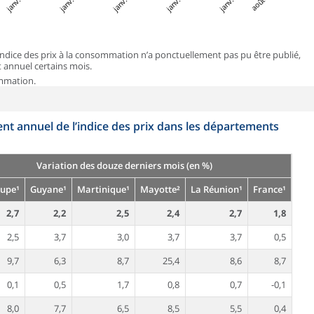
 l’indice des prix à la consommation n’a ponctuellement pas pu être publié,
t annuel certains mois.
ommation.
nt annuel de l’indice des prix dans les départements
Variation des douze derniers mois (en %)
upe¹
Guyane¹
Martinique¹
Mayotte²
La Réunion¹
France¹
2,7
2,2
2,5
2,4
2,7
1,8
2,5
3,7
3,0
3,7
3,7
0,5
9,7
6,3
8,7
25,4
8,6
8,7
0,1
0,5
1,7
0,8
0,7
-0,1
8,0
7,7
6,5
8,5
5,5
0,4