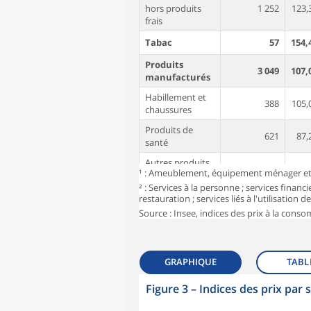
hors produits
1 252
123,
frais
Tabac
57
154,
Produits
3 049
107,
manufacturés
Habillement et
388
105,
chaussures
Produits de
621
87,
santé
Autres produits
2 040
113,
¹ : Ameublement, équipement ménager et e
manufacturés¹
² : Services à la personne ; services financie
Énergie
912
140,
restauration ; services liés à l'utilisation
Source : Insee, indices des prix à la cons
dont Produits
548
130,
pétroliers
Services
4 385
110,
GRAPHIQUE
TABL
Loyers, eau et
ordures
Figure 3
–
Indices des prix par 
817
106,
symboles_defaut.xml,losange
ménagères