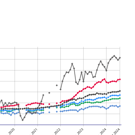
3
105,6
106,4
0,8
2,0
102,0
-0,8
0,6
3
140,3
152,5
8,6
2,1
138,9
1,4
4,5
8
100,6
100,6
0,0
4,0
89,2
-0,7
-6,3
8
117,2
117,4
0,2
4,1
124,9
0,9
4,0
2
116,6
117,3
0,6
2,7
121,1
0,5
1,8
5
114,3
114,9
0,5
2,1
118,1
0,7
2,0
9
116,2
116,9
0,6
2,6
120,0
0,5
1,7
janv. 2020
janv. 2021
janv. 2022
janv. 2023
janv. 2024
août 2024