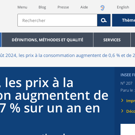
Menu
Blog
Presse
Aide
English
Thèm
DÉFINITIONS, MÉTHODES ET QUALITÉ
SERVICES
ût 2024, les prix à la consommation augmentent de 0,6 % et de 
INSEE 
les prix à la
o
N
207
n augmentent de
Paru le 
Imp
,7 % sur un an en
Déco