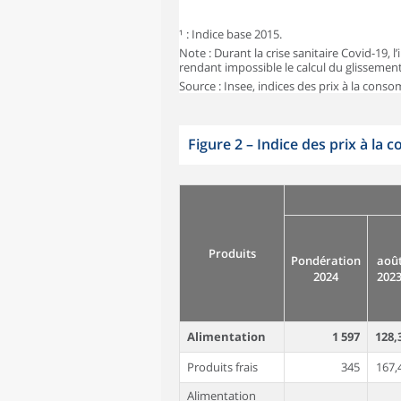
¹ : Indice base 2015.
Note : Durant la crise sanitaire Covid-19,
rendant impossible le calcul du glissemen
Source : Insee, indices des prix à la cons
Figure 2
–
Indice des prix à la
Produits
Pondération
aoû
2024
202
Alimentation
1 597
128,
Produits frais
345
167,
Alimentation