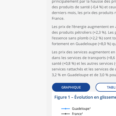
principalement par la hausse des pri
des produits de santé (-0,4 %) et ceu
derniers mois, les prix des produits
France.
Les prix de l’énergie augmentent en a
des produits pétroliers (+2,3 %). Les 
l’essence sans plomb (+2,2 %) sont to
fortement en Guadeloupe (+8,0 %) qu’
Les prix des services augmentent en a
dans les services de transports (+8,6
santé (+0,8 %) et les autres services 
services rattachés et les services d
3,2 % en Guadeloupe et de 3,0 % pou
GRAPHIQUE
TABL
Figure 1
–
Évolution en glisseme
symboles_defaut.xml,losange
Guadeloupe¹
France¹