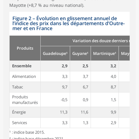
Mayotte (+8,7 % au niveau national).
Figure 2
–
Évolution en glissement annuel de
l’indice des prix dans les départements d’Outre-
mer et en France
Variation des douze derniers mois 
Produits
Guadeloupe¹
Guyane¹
Martinique¹
Mayotte²
Ensemble
2,9
2,5
3,2
2,2
Alimentation
3,3
3,7
4,0
2,7
Tabac
9,7
6,7
8,7
24,1
Produits
-0,5
0,9
1,5
0,2
manufacturés
Énergie
11,3
11,6
9,9
7,9
Services
3,3
1,3
2,9
1,3
¹ : indice base 2015.
² : indice base décembre 2021