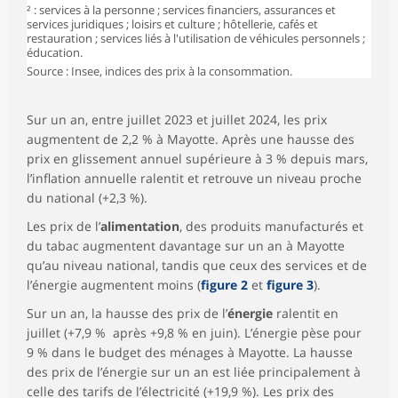
² : services à la personne ; services financiers, assurances et
services juridiques ; loisirs et culture ; hôtellerie, cafés et
dont Produits
549
107,0
108,6
106,7
-1,
restauration ; services liés à l'utilisation de véhicules personnels ;
pétroliers
éducation.
Source : Insee, indices des prix à la consommation.
Services
3 804
106,8
107,9
108,2
0,
Loyers, eau et
ordures
1 161
104,3
107,0
107,0
0,
Sur un an, entre juillet 2023 et juillet 2024, les prix
ménagères
augmentent de 2,2 % à Mayotte. Après une hausse des
Services de
prix en glissement annuel supérieure à 3 % depuis mars,
77
98,8
100,3
100,3
0,
santé
l’inflation annuelle ralentit et retrouve un niveau proche
du national (+2,3 %).
Services de
343
129,6
122,0
125,7
3,
transports
Les prix de l’
alimentation
, des produits manufacturés et
Services de
du tabac augmentent davantage sur un an à Mayotte
577
100,9
100,3
100,3
0,
communications
qu’au niveau national, tandis que ceux des services et de
l’énergie augmentent moins (
Autres services²
1 646
figure 2
106,1
et
108,8
figure 3
108,8
).
0,
Sur un an, la hausse des prix de l’
énergie
ralentit en
Ensemble
10 000
108,1
110,7
110,4
-0,
juillet (+7,9 % après +9,8 % en juin). L’énergie pèse pour
Ensemble hors
9 085
107,4
109,2
109,1
-0,
9 % dans le budget des ménages à Mayotte. La hausse
Énergie
des prix de l’énergie sur un an est liée principalement à
Ensemble hors
celle des tarifs de l’électricité (+19,9 %). Les prix des
9 902
108,1
110,4
110,2
-0,