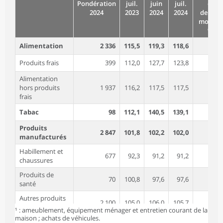
Pondération
juil.
juin
juil.
du
2024
2023
2024
2024
dernier
mois (e
%)
Alimentation
2 336
115,5
119,3
118,6
-0,
Produits frais
399
112,0
127,7
123,8
-3,
Alimentation
hors produits
1 937
116,2
117,5
117,5
-0,
frais
Tabac
98
112,1
140,5
139,1
-1,
Produits
2 847
101,8
102,2
102,0
-0,
manufacturés
Habillement et
677
92,3
91,2
91,2
-0,
chaussures
Produits de
70
100,8
97,6
97,6
0,
santé
Autres produits
2 100
105,0
106,0
105,7
-0,
manufacturés¹
¹ : ameublement, équipement ménager et entretien courant de la
maison ; achats de véhicules.
Énergie
915
115,8
126,2
124,9
-1,