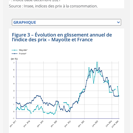
Source : Insee, indices des prix à la consommation.
Figure 3
–
Évolution en glissement annuel de
l’indice des prix – Mayotte et France
symboles_defaut.xml,losange
Mayotte¹
France²
(en %)
7
6
5
4
3
2
1
0
-1
janv. 2017
janv. 2018
janv. 2019
janv. 2020
janv. 2022
janv.2023
janv.2024
juillet 2024
janv. 2021