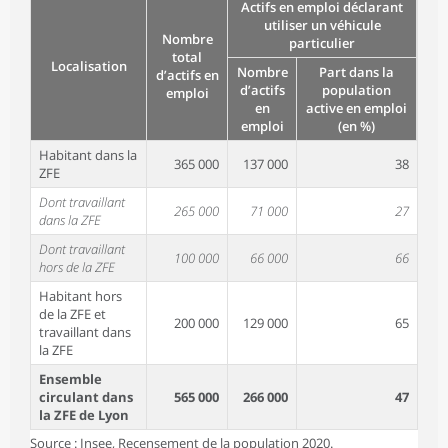
Actifs en emploi déclarant
utiliser un véhicule
Nombre
particulier
total
Localisation
Nombre
Part dans la
d’actifs en
d’actifs
population
emploi
en
active en emploi
emploi
(en %)
Habitant dans la
365 000
137 000
38
ZFE
Dont travaillant
265 000
71 000
27
dans la ZFE
Dont travaillant
100 000
66 000
66
hors de la ZFE
Habitant hors
de la ZFE et
200 000
129 000
65
travaillant dans
la ZFE
Ensemble
circulant dans
565 000
266 000
47
la ZFE de Lyon
Source
: Insee, Recensement de la population 2020.