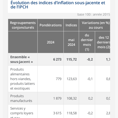
Évolution des indices d’inflation sous-jacente et
de l’IPCH
base 100 : année 2015
Regroupements
Variations (en %)
Pondérations
Indices
conjoncturels
au cours
du
des 12
mai
dernier
2024
derniers
2024
mois
mois (2)
(1)
Ensemble «
6 273
115,72
-0,2
1,7
sous-jacent »
Produits
alimentaires
hors viandes,
779
123,63
-0,1
0,8
produits laitiers
et exotiques
Produits
1 879
108,32
0,2
0,0
manufacturés
Services y
compris loyers
3 615
118,58
-0,2
2,8
et eau