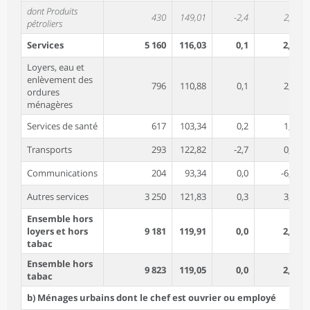
dont Produits
430
149,01
-2,4
2,9
pétroliers
Services
5 160
116,03
0,1
2,8
Loyers, eau et
enlèvement des
796
110,88
0,1
2,7
ordures
ménagères
Services de santé
617
103,34
0,2
1,6
Transports
293
122,82
-2,7
0,2
Communications
204
93,34
0,0
-6,8
Autres services
3 250
121,83
0,3
3,9
Ensemble hors
loyers et hors
9 181
119,91
0,0
2,1
tabac
Ensemble hors
9 823
119,05
0,0
2,2
tabac
b) Ménages urbains dont le chef est ouvrier ou employé