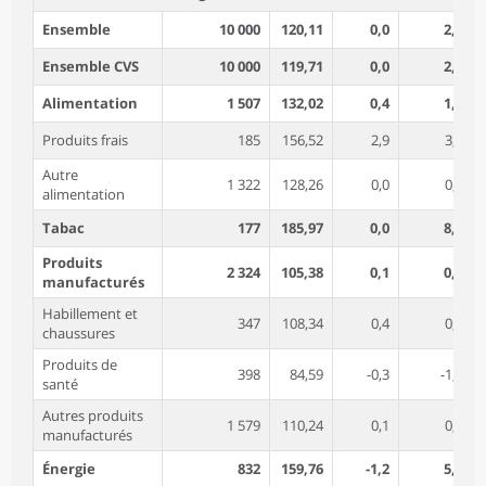
Ensemble
10 000
120,11
0,0
2,3
Ensemble CVS
10 000
119,71
0,0
2,3
Alimentation
1 507
132,02
0,4
1,3
Produits frais
185
156,52
2,9
3,5
Autre
1 322
128,26
0,0
0,9
alimentation
Tabac
177
185,97
0,0
8,7
Produits
2 324
105,38
0,1
0,0
manufacturés
Habillement et
347
108,34
0,4
0,6
chaussures
Produits de
398
84,59
-0,3
-1,2
santé
Autres produits
1 579
110,24
0,1
0,2
manufacturés
Énergie
832
159,76
-1,2
5,7