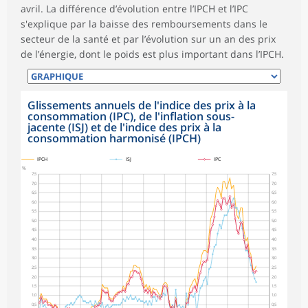
avril. La différence d’évolution entre l’IPCH et l’IPC
s'explique par la baisse des remboursements dans le
secteur de la santé et par l’évolution sur un an des prix
de l’énergie, dont le poids est plus important dans l’IPCH.
Glissements annuels de l'indice des prix à la
consommation (IPC), de l'inflation sous-
jacente (ISJ) et de l'indice des prix à la
consommation harmonisé (IPCH)
symboles_defaut.xml,
symboles_defaut.xml,rond
symboles_defaut.xml,losange
IPCH
ISJ
IPC
%
7,5
7,5
7,0
7,0
6,5
6,5
6,0
6,0
5,5
5,5
5,0
5,0
4,5
4,5
4,0
4,0
3,5
3,5
3,0
3,0
2,5
2,5
2,0
2,0
1,5
1,5
1,0
1,0
0,5
0,5