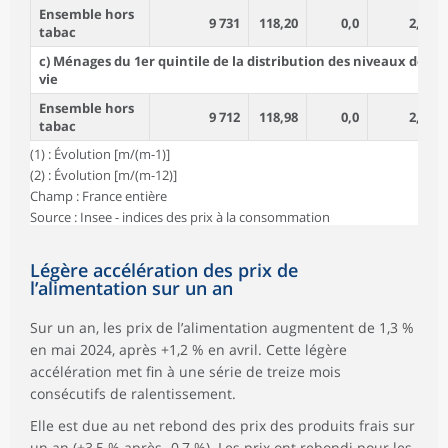
Ensemble hors
9 731
118,20
0,0
2,0
tabac
c) Ménages du 1er quintile de la distribution des niveaux de
vie
Ensemble hors
9 712
118,98
0,0
2,1
tabac
(1) : Évolution [m/(m-1)]
(2) : Évolution [m/(m-12)]
Champ : France entière
Source : Insee - indices des prix à la consommation
Légère accélération des prix de
l’alimentation sur un an
Sur un an, les prix de l’alimentation augmentent de 1,3 %
en mai 2024, après +1,2 % en avril. Cette légère
accélération met fin à une série de treize mois
consécutifs de ralentissement.
Elle est due au net rebond des prix des produits frais sur
un an (+3,5 % après ‑0,7 %). Les prix ont rebondi pour les