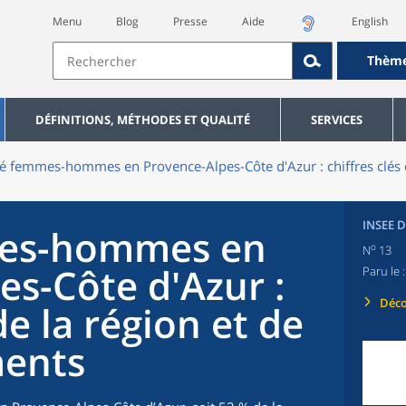
Menu
Blog
Presse
Aide
English
Thèm
DÉFINITIONS, MÉTHODES ET QUALITÉ
SERVICES
té femmes-hommes en Provence-Alpes-Côte d'Azur : chiffres clés 
INSEE 
mes-hommes en
o
N
13
es-Côte d'Azur :
Paru le 
Déco
de la région et de
ments