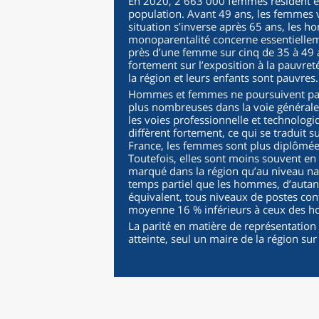
En 2020, 2 663 000 femmes résident en
population. Avant 49 ans, les femmes 
situation s’inverse après 65 ans, les 
monoparentalité concerne essentiellem
près d’une femme sur cinq de 35 à 49 a
fortement sur l’exposition à la pauvr
la région et leurs enfants sont pauvres.
Hommes et femmes ne poursuivent pas 
plus nombreuses dans la voie générale
les voies professionnelle et technologiq
diffèrent fortement, ce qui se traduit
France, les femmes sont plus diplômé
Toutefois, elles sont moins souvent en
marqué dans la région qu’au niveau na
temps partiel que les hommes, d’autant
équivalent, tous niveaux de postes co
moyenne 16 % inférieurs à ceux des homm
La parité en matière de représentation 
atteinte, seul un maire de la région su