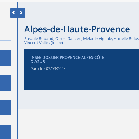
Alpes-de-Haute-Provence
Pascale Rouaud, Olivier Sanzeri, Mélanie Vignale, Armelle Boluss
Vincent Vallès (Insee)
INSEE DOSSIER PROVENCE-ALPES-CÔTE
D'AZUR
Paru le :
07/03/2024