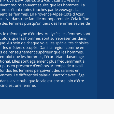
 Provence-Alpes-Côte d’Azur, soit 52 % de la
vivent moins souvent seules que les hommes. La
hommes étant moins touchés par le veuvage. La
ent les femmes. En Provence-Alpes-Côte d’Azur,
ns vit dans une famille monoparentale. Cela influe
eté des femmes puisqu’un tiers des femmes seules de
le même type d’études. Au lycée, les femmes sont
, alors que les hommes sont surreprésentés dans
ue. Au sein de chaque voie, les spécialités choisies
 sur les métiers occupés. Dans la région comme en
es de l’enseignement supérieur que les hommes.
 emploi que les hommes, l’écart étant davantage
tional. Elles sont également plus fréquemment à
 plus en présence d’enfants. À temps de travail
nfondus les femmes perçoivent des salaires en
es. Le différentiel salarial s’accroît avec l’âge.
dans la vie publique locale est encore loin d’être
r cinq est une femme.