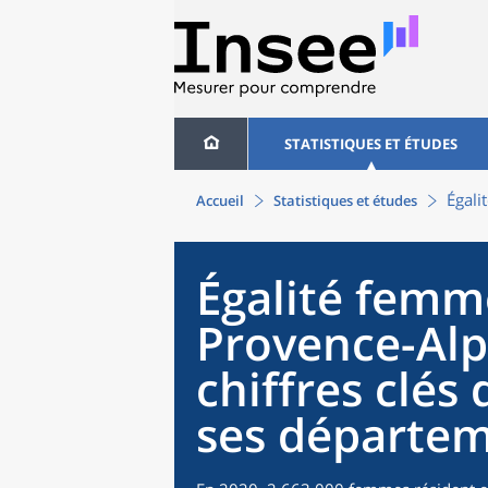
STATISTIQUES ET ÉTUDES
Égali
Accueil
Statistiques et études
Égalité fem
Provence-Alp
chiffres clés 
ses départe