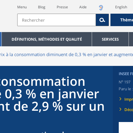
Menu
Blog
Presse
Aide
English
Thèm
DÉFINITIONS, MÉTHODES ET QUALITÉ
SERVICES
rix à la consommation diminuent de 0,3 % en janvier et augmente
INSEE 
a consommation
o
N
197
 0,3 % en janvier
Paru le 
Imp
t de 2,9 % sur un
Déco