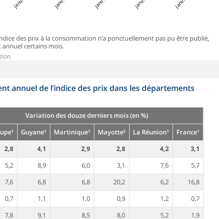
 l’indice des prix à la consommation n’a ponctuellement pas pu être publié,
t annuel certains mois.
tion.
nt annuel de l’indice des prix dans les départements
Variation des douze derniers mois (en %)
upe¹
Guyane¹
Martinique¹
Mayotte²
La Réunion¹
France¹
2,8
4,1
2,9
2,8
4,2
3,1
5,2
8,9
6,0
3,1
7,6
5,7
7,6
6,8
6,8
20,2
6,2
16,8
0,7
1,1
1,0
0,9
1,2
0,7
7,8
9,1
8,5
8,0
5,2
1,9