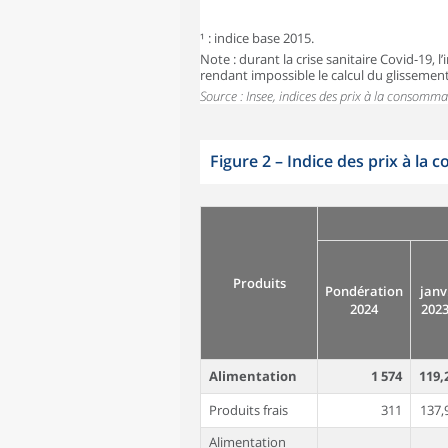
¹ : indice base 2015.
Note : durant la crise sanitaire Covid-19,
rendant impossible le calcul du glissemen
Source : Insee, indices des prix à la consomma
Figure 2
–
Indice des prix à la
Produits
Pondération
janv
2024
202
Alimentation
1 574
119,
Produits frais
311
137,
Alimentation