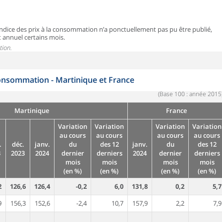
 l’indice des prix à la consommation n’a ponctuellement pas pu être publié,
t annuel certains mois.
tion.
 consommation - Martinique et France
(Base 100 : année 2015
Martinique
France
Variation
Variation
Variation
Variation
au cours
au cours
au cours
au cours
.
déc.
janv.
du
des 12
janv.
du
des 12
3
2023
2024
dernier
derniers
2024
dernier
derniers
mois
mois
mois
mois
(en %)
(en %)
(en %)
(en %)
2
126,6
126,4
-0,2
6,0
131,8
0,2
5,7
9
156,3
152,6
-2,4
10,7
157,9
2,2
7,9