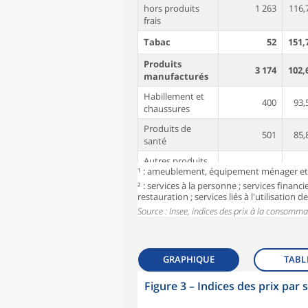
hors produits
1 263
116,
frais
Tabac
52
151,
Produits
3 174
102,
manufacturés
Habillement et
400
93,
chaussures
Produits de
501
85,
santé
Autres produits
2 273
108,
¹ : ameublement, équipement ménager et e
manufacturés¹
² : services à la personne ; services financie
Énergie
866
131,
restauration ; services liés à l'utilisation
Source : Insee, indices des prix à la consomma
dont Produits
532
133,
pétroliers
Services
4 334
109,
GRAPHIQUE
TABL
Loyers, eau et
ordures
Figure 3
–
Indices des prix par 
878
107,
symboles_defaut.xml,losange
ménagères