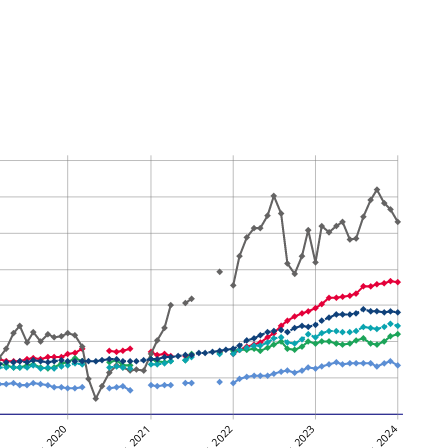
3
106,6
105,7
-0,9
0,4
102,5
-0,6
1,1
1
143,0
142,0
-0,7
1,3
116,1
-4,8
3,8
0
95,2
97,4
2,3
3,6
94,3
-1,9
-5,0
3
114,7
115,3
0,6
2,7
119,4
0,8
4,1
2
114,9
114,5
-0,3
2,9
118,2
-0,2
3,1
4
112,2
112,1
-0,1
2,4
115,2
-0,2
3,3
8
114,4
114,1
-0,3
2,9
117,2
-0,3
2,9
janv. 2020
janv. 2021
janv. 2022
janv. 2023
janv. 2024