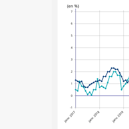
(en %)
7
6
5
4
3
2
1
0
-1
janv. 2017
janv. 2018
janv. 2019