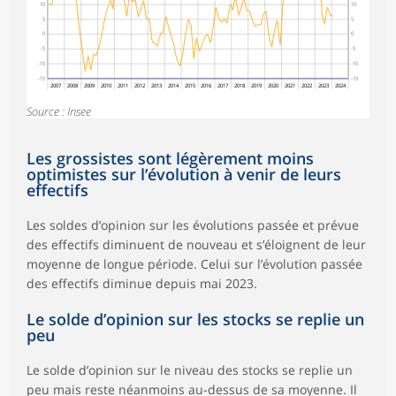
10
10
5
5
0
0
-5
-5
-10
-10
-15
-15
2007
2008
2009
2010
2011
2012
2013
2014
2015
2016
2017
2018
2019
2020
2021
2022
2023
2024
Source : Insee
Les grossistes sont légèrement moins
optimistes sur l’évolution à venir de leurs
effectifs
Les soldes d’opinion sur les évolutions passée et prévue
des effectifs diminuent de nouveau et s’éloignent de leur
moyenne de longue période. Celui sur l’évolution passée
des effectifs diminue depuis mai 2023.
Le solde d’opinion sur les stocks se replie un
peu
Le solde d’opinion sur le niveau des stocks se replie un
peu mais reste néanmoins au-dessus de sa moyenne. Il