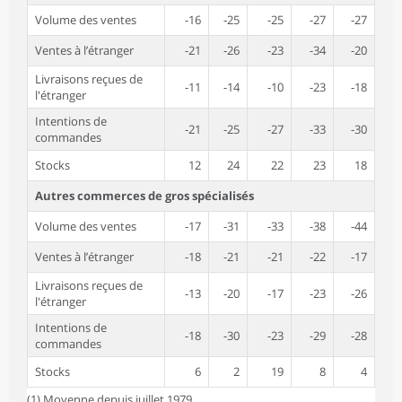
Volume des ventes
-16
-25
-25
-27
-27
Ventes à l’étranger
-21
-26
-23
-34
-20
Livraisons reçues de
-11
-14
-10
-23
-18
l'étranger
Intentions de
-21
-25
-27
-33
-30
commandes
Stocks
12
24
22
23
18
Autres commerces de gros spécialisés
Volume des ventes
-17
-31
-33
-38
-44
Ventes à l’étranger
-18
-21
-21
-22
-17
Livraisons reçues de
-13
-20
-17
-23
-26
l'étranger
Intentions de
-18
-30
-23
-29
-28
commandes
Stocks
6
2
19
8
4
(1) Moyenne depuis juillet 1979.