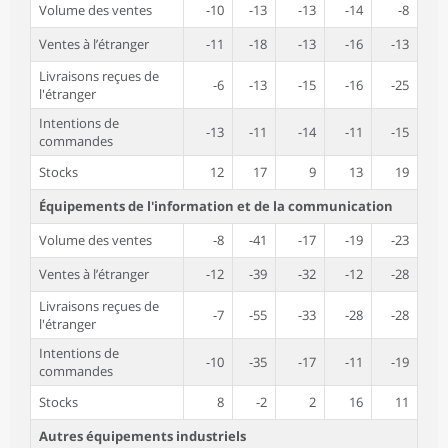
Volume des ventes
-10
-13
-13
-14
-8
Ventes à l’étranger
-11
-18
-13
-16
-13
Livraisons reçues de
-6
-13
-15
-16
-25
l'étranger
Intentions de
-13
-11
-14
-11
-15
commandes
Stocks
12
17
9
13
19
Équipements de l'information et de la communication
Volume des ventes
-8
-41
-17
-19
-23
Ventes à l’étranger
-12
-39
-32
-12
-28
Livraisons reçues de
-7
-55
-33
-28
-28
l'étranger
Intentions de
-10
-35
-17
-11
-19
commandes
Stocks
8
-2
2
16
11
Autres équipements industriels