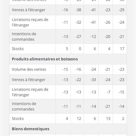
Ventes à l’étranger
-16
-38
-41
-23
-29
Livraisons reçues de
-11
-32
-41
-26
-24
l'étranger
Intentions de
-13
-27
-12
-20
-21
commandes
Stocks
5
0
6
4
17
Produits alimentaires et boissons
Volume des ventes
-15
-16
-24
-21
-23
Ventes à l’étranger
-13
-22
-33
-24
-23
Livraisons reçues de
-13
-13
-13
-7
-15
l'étranger
Intentions de
-11
-11
-14
-21
-14
commandes
Stocks
4
12
6
13
2
Biens domestiques