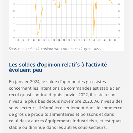
90
90
85
85
80
80
75
75
70
70
65
65
05
06
07
08
09
10
11
12
13
14
15
16
17
18
19
20
21
22
23
24
Source : enquête de conjoncture commerce de gros - Insee
Les soldes d’opinion relatifs à l’activité
évoluent peu
En janvier 2024, le solde d’opinion des grossistes
concernant les intentions de commandes est stable : en
recul quasi continu depuis janvier 2022, il reste à son
niveau le plus bas depuis novembre 2020. Au niveau des
sous-secteurs, il s’améliore seulement dans le commerce
de gros de produits alimentaires et boissons et dans
celui des « autres équipements industriels », et est quasi
stable ou diminue dans les autres sous-secteurs.