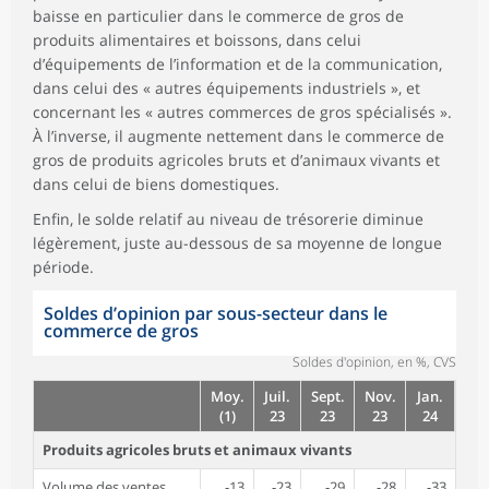
baisse en particulier dans le commerce de gros de
produits alimentaires et boissons, dans celui
d’équipements de l’information et de la communication,
dans celui des « autres équipements industriels », et
concernant les « autres commerces de gros spécialisés ».
À l’inverse, il augmente nettement dans le commerce de
gros de produits agricoles bruts et d’animaux vivants et
dans celui de biens domestiques.
Enfin, le solde relatif au niveau de trésorerie diminue
légèrement, juste au-dessous de sa moyenne de longue
période.
Soldes d’opinion par sous-secteur dans le
commerce de gros
Soldes d'opinion, en %, CVS
Moy.
Juil.
Sept.
Nov.
Jan.
(1)
23
23
23
24
Produits agricoles bruts et animaux vivants
Volume des ventes
-13
-23
-29
-28
-33