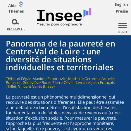
English
Aide
Thèmes
Presse
RECHERCHE
MENU
Panorama de la pauvreté en
Centre-Val de Loire : une
diversité de situations
individuelles et territoriales
Thibaud Fégar, Maxime Simonovici, Mathilde Gerardin, Armelle
Bolusset, Geneviève Burel, Pierre-Olivier Lemaire, Jean-François
Thillet, Vincent Vallès (Insee)
La pauvreté est un phénomène multidimensionnel qui
recouvre des situations différentes. Elle peut être assimilée
à un défaut de « bien-être », l’insatisfaction des besoins
fondamentaux, à de faibles niveaux de revenus ou à une
situation d’exclusion sociale. Pour mesurer la pauvreté,
l’approche la plus fréquente est l’approche monétaire,
selon laquelle, être pauvre, c'est avoir un revenu très