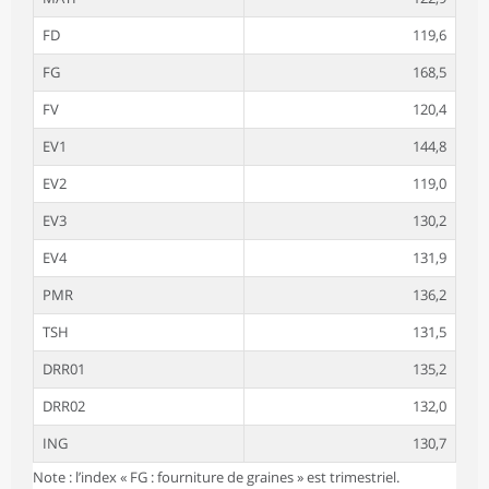
FD
119,6
FG
168,5
FV
120,4
EV1
144,8
EV2
119,0
EV3
130,2
EV4
131,9
PMR
136,2
TSH
131,5
DRR01
135,2
DRR02
132,0
ING
130,7
Note : l’index « FG : fourniture de graines » est trimestriel.