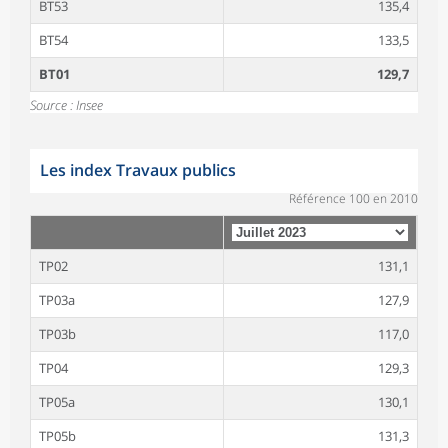
BT53
135,4
BT54
133,5
BT01
129,7
Source : Insee
Les index Travaux publics
Référence 100 en 2010
TP02
131,1
TP03a
127,9
TP03b
117,0
TP04
129,3
TP05a
130,1
TP05b
131,3