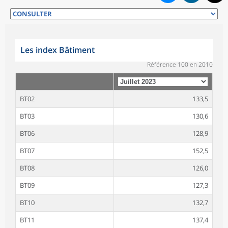
Les index Bâtiment
Référence 100 en 2010
BT02
133,5
BT03
130,6
BT06
128,9
BT07
152,5
BT08
126,0
BT09
127,3
BT10
132,7
BT11
137,4