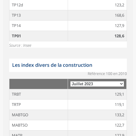
TP12d
123,2
TP13
168,6
TP14
127,9
TP01
128,6
Source : Insee
Les index divers de la construction
Référence 100 en 2010
TRBT
129,1
TRTP
119,1
MABTGO
133,2
MABTSO
122,7
MATP
122,9