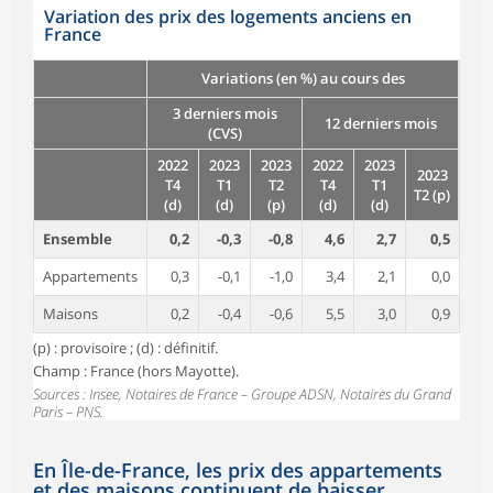
Variation des prix des logements anciens en
France
Variations (en %) au cours des
3 derniers mois
12 derniers mois
(CVS)
2022
2023
2023
2022
2023
2023
T4
T1
T2
T4
T1
T2 (p)
(d)
(d)
(p)
(d)
(d)
Ensemble
0,2
-0,3
-0,8
4,6
2,7
0,5
Appartements
0,3
-0,1
-1,0
3,4
2,1
0,0
Maisons
0,2
-0,4
-0,6
5,5
3,0
0,9
(p) : provisoire ; (d) : définitif.
Champ : France (hors Mayotte).
Sources : Insee, Notaires de France – Groupe ADSN, Notaires du Grand
Paris – PNS.
En Île-de-France, les prix des appartements
et des maisons continuent de baisser