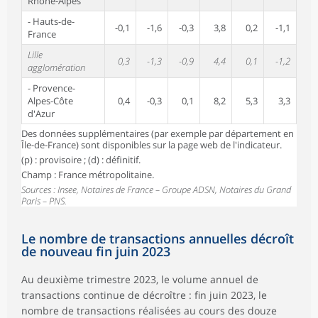
Rhône-Alpes
- Hauts-de-
-0,1
-1,6
-0,3
3,8
0,2
-1,1
France
Lille
0,3
-1,3
-0,9
4,4
0,1
-1,2
agglomération
- Provence-
Alpes-Côte
0,4
-0,3
0,1
8,2
5,3
3,3
d'Azur
Des données supplémentaires (par exemple par département en
Île-de-France) sont disponibles sur la page web de l'indicateur.
(p) : provisoire ; (d) : définitif.
Champ : France métropolitaine.
Sources : Insee, Notaires de France – Groupe ADSN, Notaires du Grand
Paris – PNS.
Le nombre de transactions annuelles décroît
de nouveau fin juin 2023
Au deuxième trimestre 2023, le volume annuel de
transactions continue de décroître : fin juin 2023, le
nombre de transactions réalisées au cours des douze