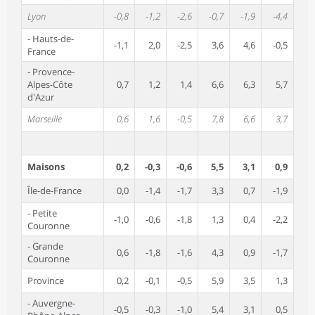
Lyon
-0,8
-1,2
-2,6
-0,7
-1,9
-4,4
- Hauts-de-
-1,1
2,0
-2,5
3,6
4,6
-0,5
France
- Provence-
Alpes-Côte
0,7
1,2
1,4
6,6
6,3
5,7
d'Azur
Marseille
0,6
1,6
-0,5
7,8
6,6
3,7
Maisons
0,2
-0,3
-0,6
5,5
3,1
0,9
Île-de-France
0,0
-1,4
-1,7
3,3
0,7
-1,9
- Petite
-1,0
-0,6
-1,8
1,3
0,4
-2,2
Couronne
- Grande
0,6
-1,8
-1,6
4,3
0,9
-1,7
Couronne
Province
0,2
-0,1
-0,5
5,9
3,5
1,3
- Auvergne-
-0,5
-0,3
-1,0
5,4
3,1
0,5