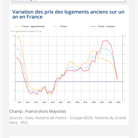
Variation des prix des logements anciens sur un
an en France
symboles_defaut.xml,
symboles_defaut.xml,rond
symboles_defaut.xml,losange
France - appartements
France
France - maisons
% en glissement annuel (T/T-4)
10
10
8
8
6
6
4
4
2
2
0
0
-2
-2
-4
-4
2011
2012
2013
2014
2015
2016
2017
2018
2019
2020
2021
2022
2023
Champ : France (hors Mayotte)
Sources : Insee, Notaires de France - Groupe ADSN, Notaires du Grand
Paris - PNS.