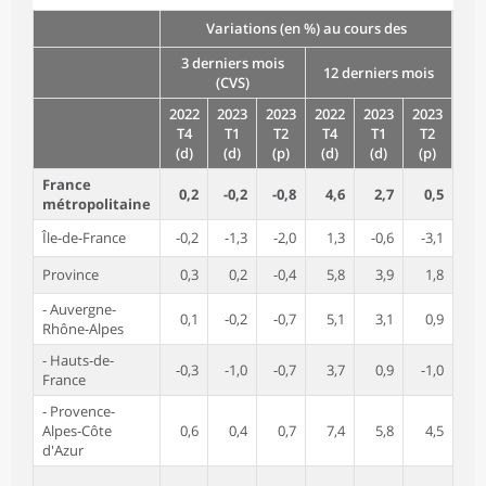
Variations (en %) au cours des
3 derniers mois
12 derniers mois
(CVS)
2022
2023
2023
2022
2023
2023
T4
T1
T2
T4
T1
T2
(d)
(d)
(p)
(d)
(d)
(p)
France
0,2
-0,2
-0,8
4,6
2,7
0,5
métropolitaine
Île-de-France
-0,2
-1,3
-2,0
1,3
-0,6
-3,1
Province
0,3
0,2
-0,4
5,8
3,9
1,8
- Auvergne-
0,1
-0,2
-0,7
5,1
3,1
0,9
Rhône-Alpes
- Hauts-de-
-0,3
-1,0
-0,7
3,7
0,9
-1,0
France
- Provence-
Alpes-Côte
0,6
0,4
0,7
7,4
5,8
4,5
d'Azur