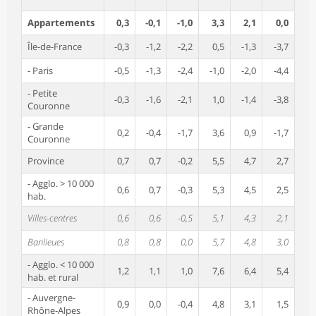
Appartements
0,3
-0,1
-1,0
3,3
2,1
0,0
Île-de-France
-0,3
-1,2
-2,2
0,5
-1,3
-3,7
- Paris
-0,5
-1,3
-2,4
-1,0
-2,0
-4,4
- Petite
-0,3
-1,6
-2,1
1,0
-1,4
-3,8
Couronne
- Grande
0,2
-0,4
-1,7
3,6
0,9
-1,7
Couronne
Province
0,7
0,7
-0,2
5,5
4,7
2,7
- Agglo. > 10 000
0,6
0,7
-0,3
5,3
4,5
2,5
hab.
Villes-centres
0,6
0,6
-0,5
5,1
4,3
2,1
Banlieues
0,8
0,8
0,0
5,7
4,8
3,0
- Agglo. < 10 000
1,2
1,1
1,0
7,6
6,4
5,4
hab. et rural
- Auvergne-
0,9
0,0
-0,4
4,8
3,1
1,5
Rhône-Alpes