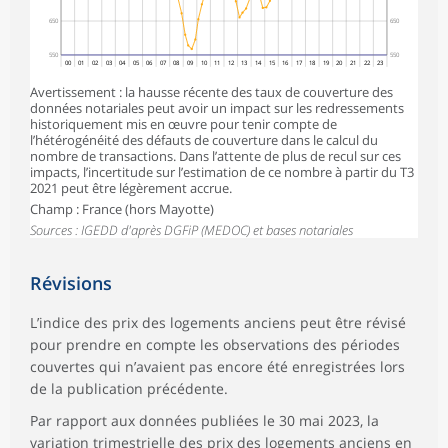
650
650
550
550
00
01
02
03
04
05
06
07
08
09
10
11
12
13
14
15
16
17
18
19
20
21
22
23
Avertissement : la hausse récente des taux de couverture des
données notariales peut avoir un impact sur les redressements
historiquement mis en œuvre pour tenir compte de
l’hétérogénéité des défauts de couverture dans le calcul du
nombre de transactions. Dans l’attente de plus de recul sur ces
impacts, l’incertitude sur l’estimation de ce nombre à partir du T3
2021 peut être légèrement accrue.
Champ : France (hors Mayotte)
Sources : IGEDD d'après DGFiP (MEDOC) et bases notariales
Révisions
L’indice des prix des logements anciens peut être révisé
pour prendre en compte les observations des périodes
couvertes qui n’avaient pas encore été enregistrées lors
de la publication précédente.
Par rapport aux données publiées le 30 mai 2023, la
variation trimestrielle des prix des logements anciens en