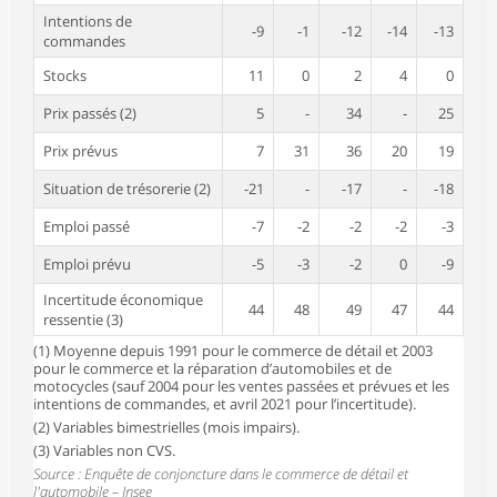
Intentions de
-9
-1
-12
-14
-13
commandes
Stocks
11
0
2
4
0
Prix passés (2)
5
-
34
-
25
Prix prévus
7
31
36
20
19
Situation de trésorerie (2)
-21
-
-17
-
-18
Emploi passé
-7
-2
-2
-2
-3
Emploi prévu
-5
-3
-2
0
-9
Incertitude économique
44
48
49
47
44
ressentie (3)
(1) Moyenne depuis 1991 pour le commerce de détail et 2003
pour le commerce et la réparation d’automobiles et de
motocycles (sauf 2004 pour les ventes passées et prévues et les
intentions de commandes, et avril 2021 pour l’incertitude).
(2) Variables bimestrielles (mois impairs).
(3) Variables non CVS.
Source : Enquête de conjoncture dans le commerce de détail et
l'automobile – Insee