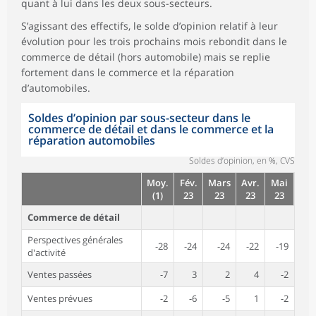
quant à lui dans les deux sous-secteurs.
S’agissant des effectifs, le solde d’opinion relatif à leur
évolution pour les trois prochains mois rebondit dans le
commerce de détail (hors automobile) mais se replie
fortement dans le commerce et la réparation
d’automobiles.
Soldes d’opinion par sous-secteur dans le
commerce de détail et dans le commerce et la
réparation automobiles
Soldes d’opinion, en %, CVS
Moy.
Fév.
Mars
Avr.
Mai
(1)
23
23
23
23
Commerce de détail
Perspectives générales
-28
-24
-24
-22
-19
d'activité
Ventes passées
-7
3
2
4
-2
Ventes prévues
-2
-6
-5
1
-2