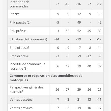
Intentions de
-7
-12
-16
-7
-12
commandes
Stocks
9
9
12
9
13
Prix passés (2)
-5
-
49
-
42
Prix prévus
-3
52
52
45
32
Situation de trésorerie (2)
-14
-
-19
-
-17
Emploi passé
0
-9
-7
-8
-14
Emploi prévu
-3
-6
-9
-12
-9
Incertitude économique
36
42
39
40
27
ressentie (3)
Commerce et réparation d’automobiles et de
motocycles
Perspectives générales
-26
-27
-29
-26
-21
d'activité
Ventes passées
-7
-3
-21
-13
-11
Ventes prévues
-7
-3
-19
-10
-17