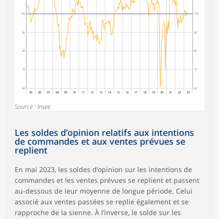
100
100
90
90
80
80
70
70
60
60
05
06
07
08
09
10
11
12
13
14
15
16
17
18
19
20
21
22
23
Source : Insee
Les soldes d’opinion relatifs aux intentions
de commandes et aux ventes prévues se
replient
En mai 2023, les soldes d’opinion sur les intentions de
commandes et les ventes prévues se replient et passent
au-dessous de leur moyenne de longue période. Celui
associé aux ventes passées se replie également et se
rapproche de la sienne. À l’inverse, le solde sur les