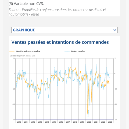
(3) Variable non CVS.
Source : Enquête de conjoncture dans le commerce de détail et
l'automobile - Insee
Ventes passées et intentions de commandes
symboles_defaut.xml,
symboles_defaut.xml,rond
Intentions de commandes
Ventes passées
Soldes d'opinion, en %, CVS
20
20
0
0
-20
-20
-40
-40
-60
-60
2010
2011
2012
2013
2014
2015
2016
2017
2018
2019
2020
2021
2022
2023