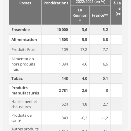
2022/2021 (en %)
Postes
Pondérations
à La Réun
en 202
La
(en poin
Réunion
France**
*
Ensemble
10 000
3,6
5,2
Alimentation
1 503
5,5
6,8
Produits Frais
109
17,2
7,7
Alimentation
hors produits
1 394
4,6
6,6
frais
Tabac
148
4,0
0,1
Produits
2 781
2,6
3
manufacturés
Habillement et
524
1,8
2,7
chaussures
Produits de
343
-0,2
-1,2
santé
Autres produits