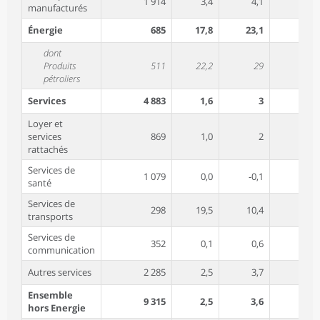
1 914
3,4
4,1
manufacturés
Énergie
685
17,8
23,1
dont
Produits
511
22,2
29
pétroliers
Services
4 883
1,6
3
Loyer et
services
869
1,0
2
rattachés
Services de
1 079
0,0
-0,1
santé
Services de
298
19,5
10,4
transports
Services de
352
0,1
0,6
communication
Autres services
2 285
2,5
3,7
Ensemble
9 315
2,5
3,6
hors Energie