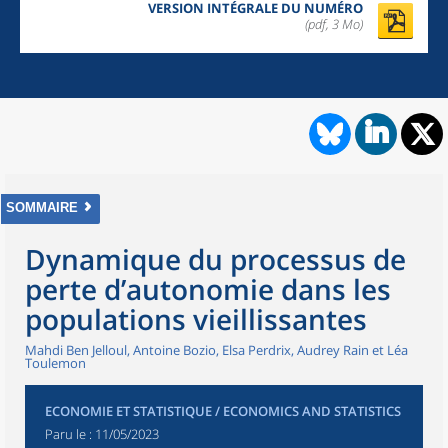
VERSION INTÉGRALE DU NUMÉRO
(pdf, 3 Mo)
SOMMAIRE
Dynamique du processus de
perte d’autonomie dans les
populations vieillissantes
Mahdi Ben Jelloul, Antoine Bozio, Elsa Perdrix, Audrey Rain et Léa
Toulemon
ECONOMIE ET STATISTIQUE / ECONOMICS AND STATISTICS
Paru le :
11/05/2023