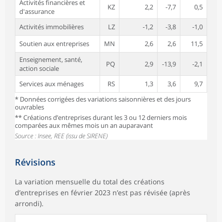
Activités financières et
KZ
2,2
-7,7
0,5
d'assurance
Activités immobilières
LZ
-1,2
-3,8
-1,0
Soutien aux entreprises
MN
2,6
2,6
11,5
Enseignement, santé,
PQ
2,9
-13,9
-2,1
action sociale
Services aux ménages
RS
1,3
3,6
9,7
* Données corrigées des variations saisonnières et des jours
ouvrables
** Créations d’entreprises durant les 3 ou 12 derniers mois
comparées aux mêmes mois un an auparavant
Source : Insee, REE (issu de SIRENE)
Révisions
La variation mensuelle du total des créations
d’entreprises en février 2023 n’est pas révisée (après
arrondi).