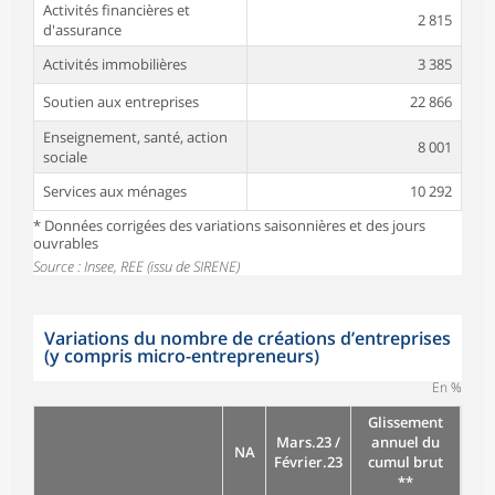
Activités financières et
2 815
d'assurance
Activités immobilières
3 385
Soutien aux entreprises
22 866
Enseignement, santé, action
8 001
sociale
Services aux ménages
10 292
* Données corrigées des variations saisonnières et des jours
ouvrables
Source : Insee, REE (issu de SIRENE)
Variations du nombre de créations d’entreprises
(y compris micro-entrepreneurs)
En %
Glissement
Mars.23 /
annuel du
NA
Février.23
cumul brut
**