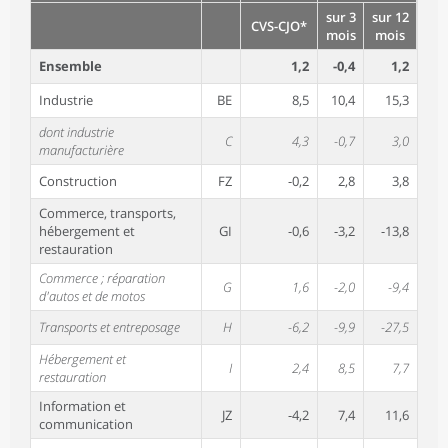
sur 3
sur 12
CVS-CJO*
mois
mois
Ensemble
1,2
-0,4
1,2
Industrie
BE
8,5
10,4
15,3
dont industrie
C
4,3
-0,7
3,0
manufacturière
Construction
FZ
-0,2
2,8
3,8
Commerce, transports,
hébergement et
GI
-0,6
-3,2
-13,8
restauration
Commerce ; réparation
G
1,6
-2,0
-9,4
d'autos et de motos
Transports et entreposage
H
-6,2
-9,9
-27,5
Hébergement et
I
2,4
8,5
7,7
restauration
Information et
JZ
-4,2
7,4
11,6
communication