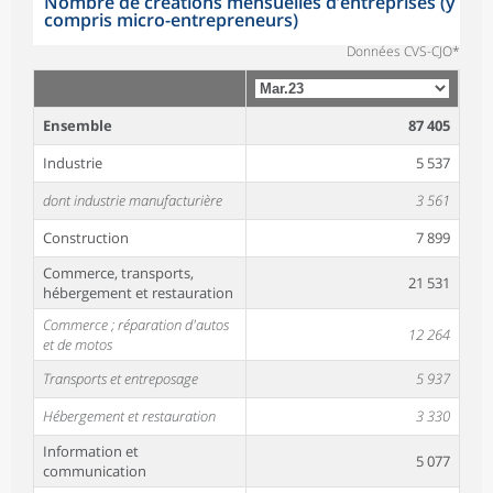
Nombre de créations mensuelles d’entreprises (y
compris micro-entrepreneurs)
Données CVS-CJO*
Ensemble
87 405
Industrie
5 537
dont industrie manufacturière
3 561
Construction
7 899
Commerce, transports,
21 531
hébergement et restauration
Commerce ; réparation d'autos
12 264
et de motos
Transports et entreposage
5 937
Hébergement et restauration
3 330
Information et
5 077
communication