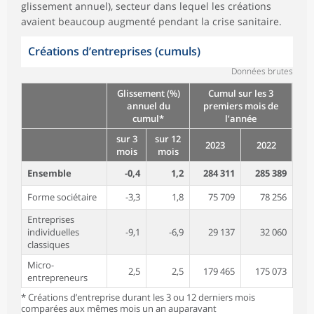
glissement annuel), secteur dans lequel les créations
avaient beaucoup augmenté pendant la crise sanitaire.
Créations d’entreprises (cumuls)
Données brutes
Glissement (%)
Cumul sur les 3
annuel du
premiers mois de
cumul*
l’année
sur 3
sur 12
2023
2022
mois
mois
Ensemble
-0,4
1,2
284 311
285 389
Forme sociétaire
-3,3
1,8
75 709
78 256
Entreprises
individuelles
-9,1
-6,9
29 137
32 060
classiques
Micro-
2,5
2,5
179 465
175 073
entrepreneurs
* Créations d’entreprise durant les 3 ou 12 derniers mois
comparées aux mêmes mois un an auparavant