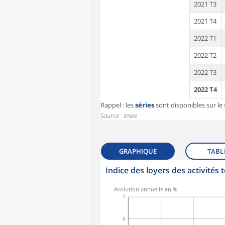
2021 T3
2021 T4
2022 T1
2022 T2
2022 T3
2022 T4
Rappel : les
séries
sont disponibles sur le s
Source : Insee
GRAPHIQUE
TABL
Indice des loyers des activités t
symboles_defaut.xml,rond
évolution annuelle en %
7
6