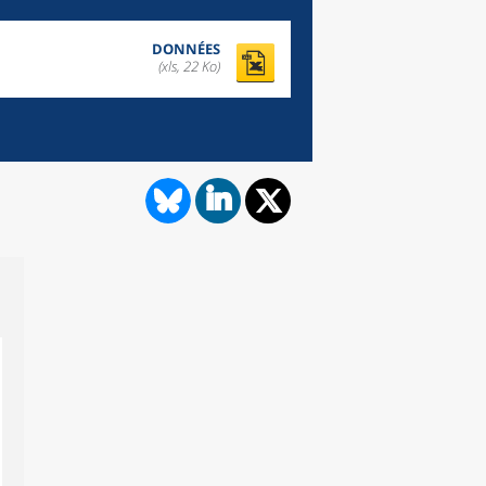
DONNÉES
(xls, 22 Ko)