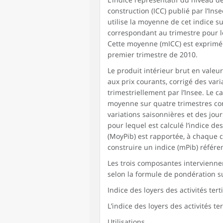
construction (ICC) publié par l’Insee
utilise la moyenne de cet indice su
correspondant au trimestre pour leq
Cette moyenne (mICC) est exprimée
premier trimestre de 2010.
Le produit intérieur brut en valeur
aux prix courants, corrigé des vari
trimestriellement par l’Insee. Le cal
moyenne sur quatre trimestres con
variations saisonnières et des jou
pour lequel est calculé l’indice de
(MoyPib) est rapportée, à chaque c
construire un indice (mPib) référ
Les trois composantes interviennent
selon la formule de pondération su
Indice des loyers des activités te
L’indice des loyers des activités ter
Utilisations