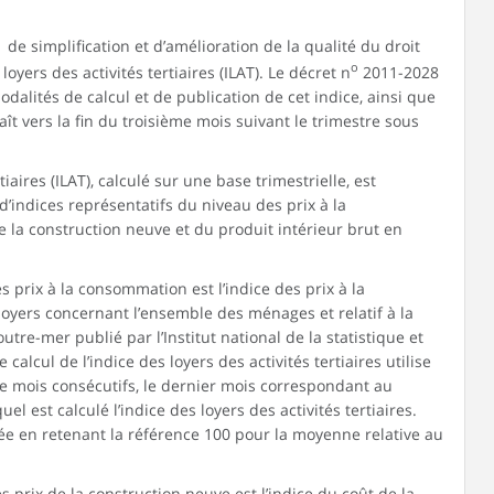
1 de simplification et d’amélioration de la qualité du droit
o
loyers des activités tertiaires (ILAT). Le décret n
2011-2028
dalités de calcul et de publication de cet indice, ainsi que
aît vers la fin du troisième mois suivant le trimestre sous
tiaires (ILAT), calculé sur une base trimestrielle, est
’indices représentatifs du niveau des prix à la
 la construction neuve et du produit intérieur brut en
s prix à la consommation est l’indice des prix à la
oyers concernant l’ensemble des ménages et relatif à la
re-mer publié par l’Institut national de la statistique et
alcul de l’indice des loyers des activités tertiaires utilise
e mois consécutifs, le dernier mois correspondant au
l est calculé l’indice des loyers des activités tertiaires.
e en retenant la référence 100 pour la moyenne relative au
s prix de la construction neuve est l’indice du coût de la