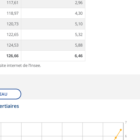
117,61
2,96
118,97
4,30
120,73
5,10
122,65
5,32
124,53
5,88
126,66
6,46
ite internet de l’Insee.
EAU
ertiaires
7
6