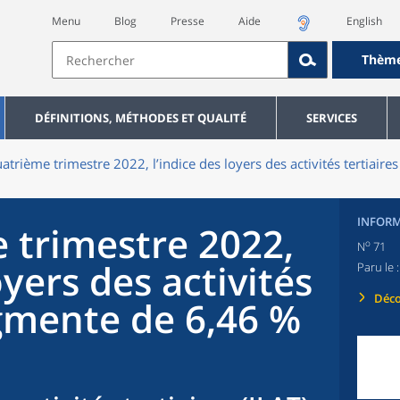
Menu
Blog
Presse
Aide
English
Thèm
DÉFINITIONS, MÉTHODES ET QUALITÉ
SERVICES
atrième trimestre 2022, l’indice des loyers des activités tertiair
INFORM
 trimestre 2022,
o
N
71
oyers des activités
Paru le 
Déco
ugmente de 6,46 %