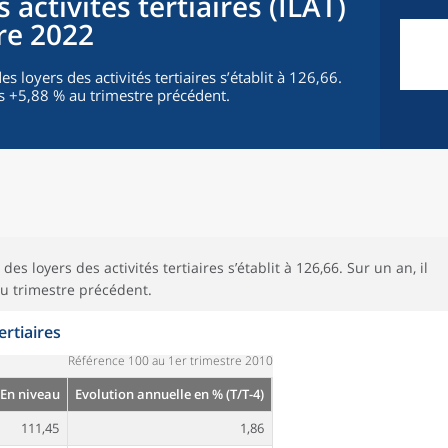
 activités tertiaires (ILAT)
re 2022
s loyers des activités tertiaires s’établit à 126,66.
s +5,88 % au trimestre précédent.
es loyers des activités tertiaires s’établit à 126,66. Sur un an, il
u trimestre précédent.
ertiaires
Référence 100 au 1er trimestre 2010
En niveau
Evolution annuelle en % (T/T-4)
111,45
1,86