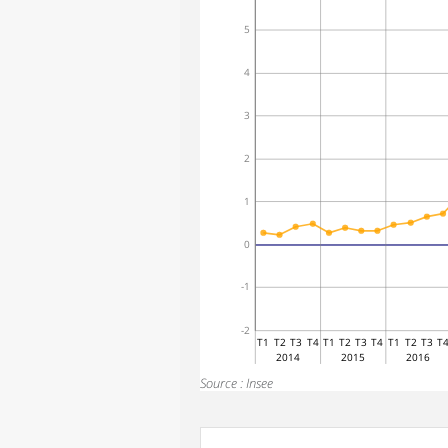
5
4
3
2
1
0
-1
-2
T1
T2
T3
T4
T1
T2
T3
T4
T1
T2
T3
T
2014
2015
2016
Source : Insee