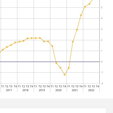
5
4
3
2
1
0
-1
-2
4
T1
T2
T3
T4
T1
T2
T3
T4
T1
T2
T3
T4
T1
T2
T3
T4
T1
T2
T3
T4
T1
T2
T3
T4
2017
2018
2019
2020
2021
2022