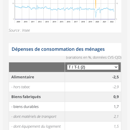
10
10
5
5
2009
2010
2011
2012
2013
2014
2015
2016
2017
2018
2019
2020
2021
2022
Source : Insee
Dépenses de consommation des ménages
(variations en %, données CVS-CJO)
Alimentaire
-2,5
- hors tabac
-2,9
Biens fabriqués
0,9
- biens durables
1,7
- dont matériels de transport
2,1
- dont équipement du logement
1,5