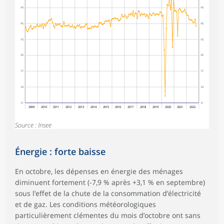
49
49
46
46
43
43
40
40
37
37
34
34
31
31
2009
2010
2011
2012
2013
2014
2015
2016
2017
2018
2019
2020
2021
2022
Source : Insee
Énergie : forte baisse
En octobre, les dépenses en énergie des ménages
diminuent fortement (-7,9 % après +3,1 % en septembre)
sous l’effet de la chute de la consommation d’électricité
et de gaz. Les conditions météorologiques
particulièrement clémentes du mois d’octobre ont sans