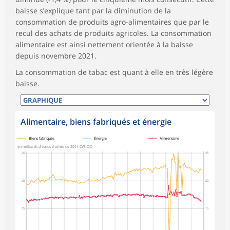
baisse s’explique tant par la diminution de la
consommation de produits agro-alimentaires que par le
recul des achats de produits agricoles. La consommation
alimentaire est ainsi nettement orientée à la baisse
depuis novembre 2021.
La consommation de tabac est quant à elle en très légère
baisse.
Alimentaire, biens fabriqués et énergie
symboles_defaut.xml,
symboles_defaut.xml,rond
symboles_defaut.xml,losange
Biens fabriqués
Énergie
Alimentaire
en milliards d'euros chaînés de 2014 CVS-CJO
25
25
20
20
15
15