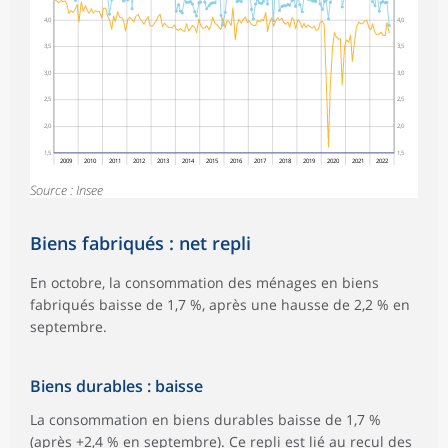
4,0
4,0
3,5
3,5
3,0
3,0
2,5
2,5
2,0
2,0
1,5
1,5
2009
2010
2011
2012
2013
2014
2015
2016
2017
2018
2019
2020
2021
2022
Source : Insee
Biens fabriqués : net repli
En octobre, la consommation des ménages en biens
fabriqués baisse de 1,7 %, après une hausse de 2,2 % en
septembre.
Biens durables : baisse
La consommation en biens durables baisse de 1,7 %
(après +2,4 % en septembre). Ce repli est lié au recul des