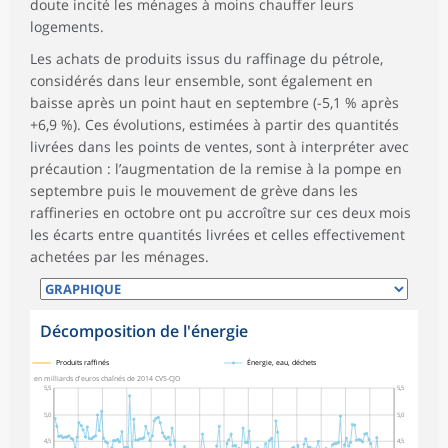
doute incité les ménages à moins chauffer leurs
logements.
Les achats de produits issus du raffinage du pétrole,
considérés dans leur ensemble, sont également en
baisse après un point haut en septembre (-5,1 % après
+6,9 %). Ces évolutions, estimées à partir des quantités
livrées dans les points de ventes, sont à interpréter avec
précaution : l’augmentation de la remise à la pompe en
septembre puis le mouvement de grève dans les
raffineries en octobre ont pu accroître sur ces deux mois
les écarts entre quantités livrées et celles effectivement
achetées par les ménages.
Décomposition de l'énergie
symboles_defaut.xml,
symboles_defaut.xml,rond
Produits raffinés
Énergie, eau, déchets
en milliards d'euros chaînés de 2014 CVS-CJO
5,5
5,5
5,0
5,0
4,5
4,5