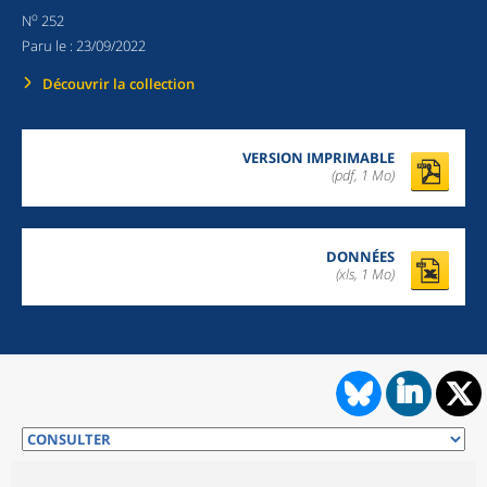
o
N
252
Paru le :
23/09/2022
Découvrir la collection
VERSION IMPRIMABLE
(pdf, 1 Mo)
DONNÉES
(xls, 1 Mo)