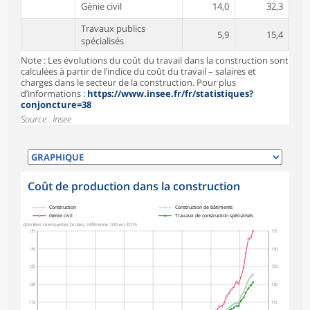
Génie civil
14,0
32,3
Travaux publics
5,9
15,4
spécialisés
Note : Les évolutions du coût du travail dans la construction sont
calculées à partir de l’indice du coût du travail – salaires et
charges dans le secteur de la construction. Pour plus
d’informations :
https://www.insee.fr/fr/statistiques?
conjoncture=38
Source : Insee
Coût de production dans la construction
symboles_defaut.xml,
symboles_defaut.xml,rond
symboles_defaut.xml,losange
symboles_defaut.xml,triangle
Construction
Construction de bâtiments
Génie civil
Travaux de construction spécialisés
données mensuelles brutes, référence 100 en 2015
135
135
130
130
125
125
120
120
115
115