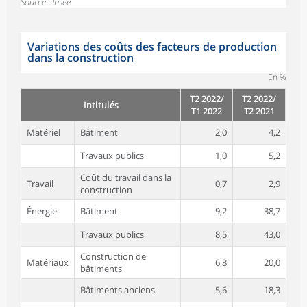
Source : Insee
Variations des coûts des facteurs de production
dans la construction
En %
T2 2022/
T2 2022/
Intitulés
T1 2022
T2 2021
Matériel
Bâtiment
2,0
4,2
Travaux publics
1,0
5,2
Coût du travail dans la
Travail
0,7
2,9
construction
Énergie
Bâtiment
9,2
38,7
Travaux publics
8,5
43,0
Construction de
Matériaux
6,8
20,0
bâtiments
Bâtiments anciens
5,6
18,3