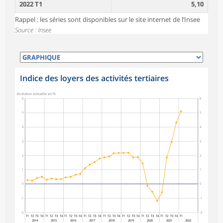
2022 T1
5,10
Rappel : les séries sont disponibles sur le site internet de l’Insee
Source : Insee
Indice des loyers des activités tertiaires
symboles_defaut.xml,rond
évolution annuelle en %
6
6
5
5
4
4
3
3
2
2
1
1
0
0
-1
-1
-2
-2
T1
T2
T3
T4
T1
T2
T3
T4
T1
T2
T3
T4
T1
T2
T3
T4
T1
T2
T3
T4
T1
T2
T3
T4
T1
T2
T3
T4
T1
T2
T3
T4
T1
2014
2015
2016
2017
2018
2019
2020
2021
2022