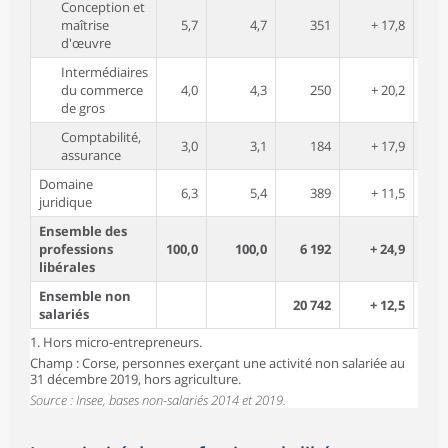
Conception et
maîtrise
5,7
4,7
351
+ 17,8
4
d'œuvre
Intermédiaires
du commerce
4,0
4,3
250
+ 20,2
2
de gros
Comptabilité,
3,0
3,1
184
+ 17,9
10
assurance
Domaine
6,3
5,4
389
+ 11,5
6
juridique
Ensemble des
professions
100,0
100,0
6 192
+ 24,9
5
libérales
Ensemble non
20 742
+ 12,5
3
salariés
1. Hors micro-entrepreneurs.
Champ : Corse, personnes exerçant une activité non salariée au
31 décembre 2019, hors agriculture.
Source : Insee, bases non-salariés 2014 et 2019.