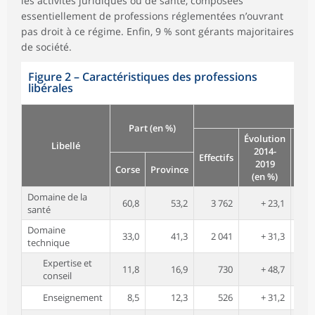
les activités juridiques ou de santé, composées
essentiellement de professions réglementées n’ouvrant
pas droit à ce régime. Enfin, 9 % sont gérants majoritaires
de société.
Figure 2
–
Caractéristiques des professions
libérales
Part (en %)
Évolution
Rev
Libellé
2014-
men
Effectifs
2019
moy
Corse
Province
(en %)
(
Domaine de la
60,8
53,2
3 762
+ 23,1
5
santé
Domaine
33,0
41,3
2 041
+ 31,3
4
technique
Expertise et
11,8
16,9
730
+ 48,7
2
conseil
Enseignement
8,5
12,3
526
+ 31,2
1