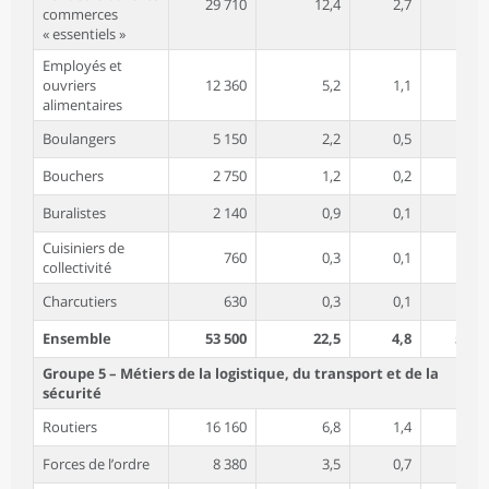
29 710
12,4
2,7
72,7
commerces
« essentiels »
Employés et
ouvriers
12 360
5,2
1,1
40,6
alimentaires
Boulangers
5 150
2,2
0,5
19,9
Bouchers
2 750
1,2
0,2
6,1
Buralistes
2 140
0,9
0,1
59,2
Cuisiniers de
760
0,3
0,1
44,6
collectivité
Charcutiers
630
0,3
0,1
34,9
Ensemble
53 500
22,5
4,8
55,3
Groupe 5 – Métiers de la logistique, du transport et de la
sécurité
Routiers
16 160
6,8
1,4
3,6
Forces de l’ordre
8 380
3,5
0,7
19,3