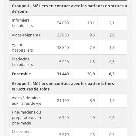
Groupe 1 - Métiers en contact avec les patients en structures
de soins
Infirmiers
24 030
10,1
2,1
89,0
hospitaliers
Aides-soignants
22 650
9,5
2,0
93,2
Agents
18 840
7,9
1,7
81,7
hospitaliers
Médecins
5 920
2,5
0,5
51,2
hospitaliers
Ensemble
71 440
30,0
6,3
85,3
Groupe 2 - Métiers en contact avec les patients hors
structures de soins
Aides à domicile,
21 190
8,9
1,9
95,6
auxiliaires de vie
Pharmaciens ou
préparateurs en
6 940
2,9
0,6
80,8
pharmacie
Masseurs-
5 970
2,5
0,5
70,2