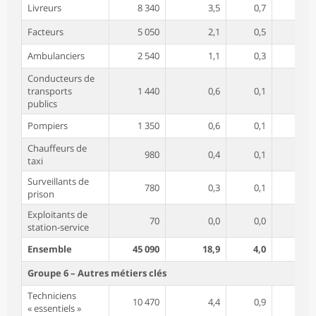
Livreurs
8 340
3,5
0,7
14,0
Facteurs
5 050
2,1
0,5
64,1
Ambulanciers
2 540
1,1
0,3
34,5
Conducteurs de
transports
1 440
0,6
0,1
29,1
publics
Pompiers
1 350
0,6
0,1
6,1
Chauffeurs de
980
0,4
0,1
45,1
taxi
Surveillants de
780
0,3
0,1
19,4
prison
Exploitants de
70
0,0
0,0
34,0
station-service
Ensemble
45 090
18,9
4,0
19,1
Groupe 6 – Autres métiers clés
Techniciens
10 470
4,4
0,9
27,1
« essentiels »