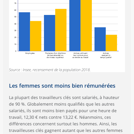
70
60
50
40
30
20
10
0
Employées
Titulaires d’un diplôme
Actives utilisant
Actives
de baccalauréat ou
leur voiture pour
exerçant à
de niveau supérieur
se rendre au travail
temps partiel
Source : Insee, recensement de la population 2018.
Les femmes sont moins bien rémunérées
La plupart des travailleurs clés sont salariés, à hauteur
de 90 %. Globalement moins qualifiés que les autres
salariés, ils sont moins bien payés pour une heure de
travail, 12,30 € nets contre 13,22 €. Néanmoins, ces
différences concernent surtout les hommes. Ainsi, les
travailleuses clés gagnent autant que les autres femmes