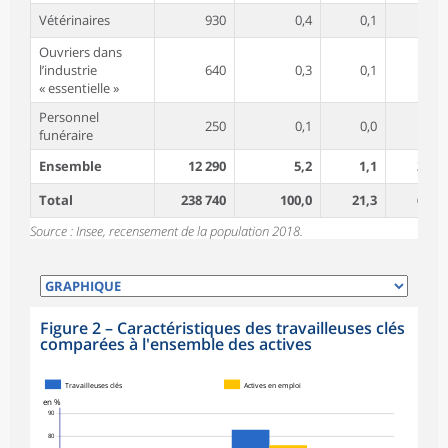
Vétérinaires
930
0,4
0,1
48,4
Ouvriers dans
l’industrie
640
0,3
0,1
7,3
« essentielle »
Personnel
250
0,1
0,0
25,3
funéraire
Ensemble
12 290
5,2
1,1
27,6
Total
238 740
100,0
21,3
61,4
Source : Insee, recensement de la population 2018.
Figure 2
–
Caractéristiques des travailleuses clés
comparées à l'ensemble des actives
Travailleuses clés
Actives en emploi
en %
90
80