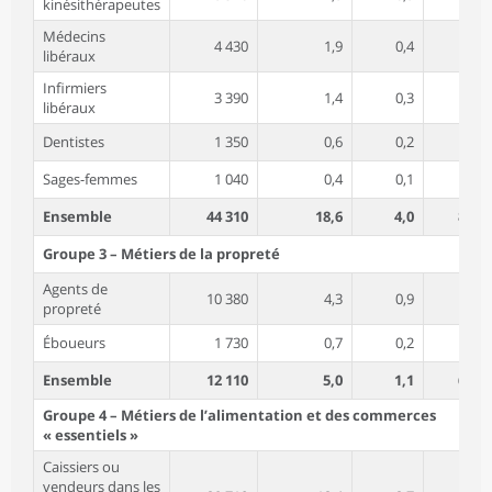
kinésithérapeutes
Médecins
4 430
1,9
0,4
39,4
libéraux
Infirmiers
3 390
1,4
0,3
86,2
libéraux
Dentistes
1 350
0,6
0,2
36,1
Sages-femmes
1 040
0,4
0,1
96,6
Ensemble
44 310
18,6
4,0
81,7
Groupe 3 – Métiers de la propreté
Agents de
10 380
4,3
0,9
74,6
propreté
Éboueurs
1 730
0,7
0,2
11,1
Ensemble
12 110
5,0
1,1
65,5
Groupe 4 – Métiers de l’alimentation et des commerces
« essentiels »
Caissiers ou
vendeurs dans les