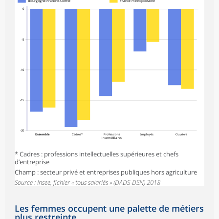
Bourgogne-Franche-Comté
France métropolitaine
0
-5
-10
-15
-20
Ensemble
Cadres*
Professions
Employés
Ouvriers
intermédiaires
* Cadres : professions intellectuelles supérieures et chefs
d’entreprise
Champ : secteur privé et entreprises publiques hors agriculture
Source : Insee, fichier « tous salariés » (DADS-DSN) 2018
Les femmes occupent une palette de métiers
plus restreinte