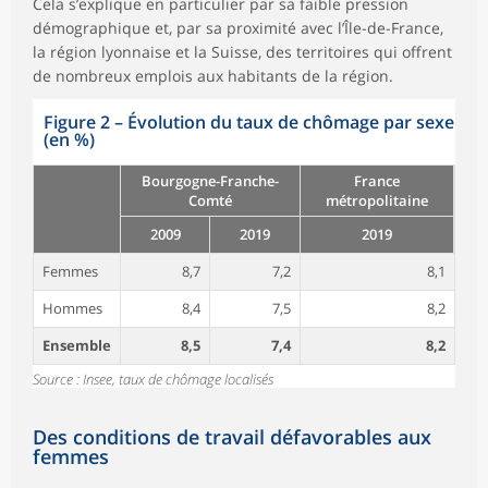
Cela s’explique en particulier par sa faible pression
démographique et, par sa proximité avec l’Île-de-France,
la région lyonnaise et la Suisse, des territoires qui offrent
de nombreux emplois aux habitants de la région.
Figure 2
–
Évolution du taux de chômage par sexe
(en %)
Bourgogne-Franche-
France
Comté
métropolitaine
2009
2019
2019
Femmes
8,7
7,2
8,1
Hommes
8,4
7,5
8,2
Ensemble
8,5
7,4
8,2
Source : Insee, taux de chômage localisés
Des conditions de travail défavorables aux
femmes