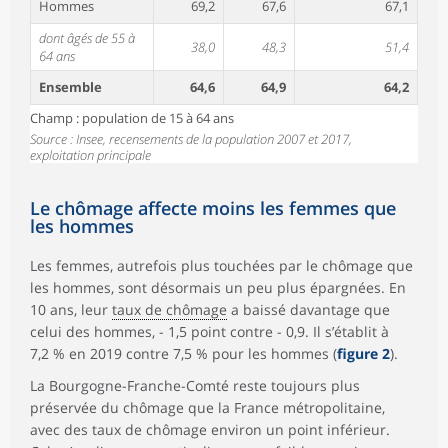
Hommes
69,2
67,6
67,1
dont âgés de 55 à
38,0
48,3
51,4
64 ans
Ensemble
64,6
64,9
64,2
Champ : population de 15 à 64 ans
Source : Insee, recensements de la population 2007 et 2017,
exploitation principale
Le chômage affecte moins les femmes que
les hommes
Les femmes, autrefois plus touchées par le chômage que
les hommes, sont désormais un peu plus épargnées. En
10 ans, leur
taux de chômage
a baissé davantage que
celui des hommes, - 1,5 point contre - 0,9. Il s’établit à
7,2 % en 2019 contre 7,5 % pour les hommes (
figure 2
).
La Bourgogne-Franche-Comté reste toujours plus
préservée du chômage que la France métropolitaine,
avec des taux de chômage environ un point inférieur.