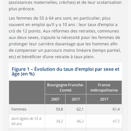
(assistances maternelles, crèches) et de leur scolarisation
plus précoce.
Les femmes de 55 à 64 ans sont, en particulier, plus
souvent en emploi qu’il y a 10 ans : leur taux d’emploi a
crû de 12 points. Aux réformes des retraites, communes
aux deux sexes, s’ajoute la nécessité pour les femmes de
prolonger leur carrière davantage que les hommes afin
de compenser un parcours moins linéaire (temps partiel,
etc) et bénéficier d’une retraite à taux plein.
Figure 1
–
Évolution du taux d’emploi par sexe et
âge (en %)
Bourgogne-Franche-
France
Comté
métropolitaine
2007
2017
2017
Femmes
59,8
62,1
61,4
dont âgées de 55 à
34,2
46,2
47,5
64 ans