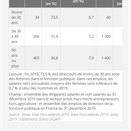
(en %)
(en %)
(en %)
Moins
de 30
34
73,5
0,7
40
52,5
ans
De 30
à 49
266
51,9
7,2
1 300
29,2
ans
50
ans
405
36,8
7,9
1 400
18,4
ou
plus
Lecture : fin 2019, 73,5 % des directeurs de moins de 30 ans sont
des femmes dans la fonction publique. Dans ces emplois, les
salaires nets annualisés moyens des femmes sont inférieurs de
0,7 % à celui des hommes en 2019.
Champ : ensemble des dirigeants salariés et non salariés au 31
décembre 2019 dans le secteur privé, hors micro-entrepreneurs,
hors agriculture ; et ensemble des emplois de direction de la
fonction publique en France au 31 décembre 2019.
Source : Insee, base Non-salariés 2019, base Tous salariés 2019, Siasp
2019 ; traitements SDessi-DGAFP.