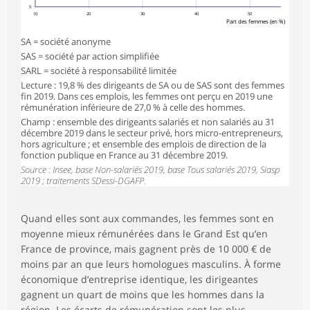
5
10
20
30
40
50
Part des femmes (en %)
SA = société anonyme
SAS = société par action simplifiée
SARL = société à responsabilité limitée
Lecture : 19,8 % des dirigeants de SA ou de SAS sont des femmes
fin 2019. Dans ces emplois, les femmes ont perçu en 2019 une
rémunération inférieure de 27,0 % à celle des hommes.
Champ : ensemble des dirigeants salariés et non salariés au 31
décembre 2019 dans le secteur privé, hors micro-entrepreneurs,
hors agriculture ; et ensemble des emplois de direction de la
fonction publique en France au 31 décembre 2019.
Source : Insee, base Non-salariés 2019, base Tous salariés 2019, Siasp
2019 ; traitements SDessi-DGAFP.
Quand elles sont aux commandes, les femmes sont en
moyenne mieux rémunérées dans le Grand Est qu’en
France de province, mais gagnent près de 10 000 € de
moins par an que leurs homologues masculins. À forme
économique d’entreprise identique, les dirigeantes
gagnent un quart de moins que les hommes dans la
région. Les écarts de rémunération sont les plus