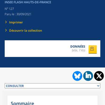
INSEE FLASH HAUTS-DE-FRANCE
o
N
127
Paru le :
30/09/2021
Imprimer
Découvrir la collection
DONNÉES
(xlsx, 7 Ko)
Sommaire