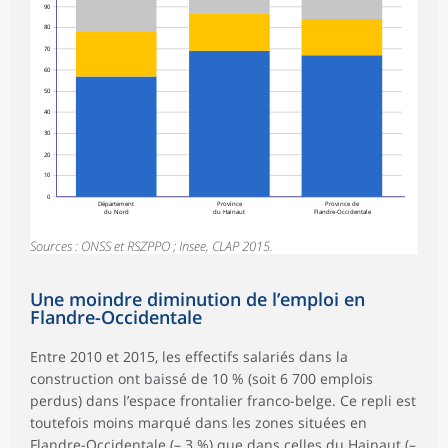
90
80
70
60
50
40
30
20
10
0
Département
Province
Province de
du Nord
du Hainaut
Flandre-Occidentale
Sources : ONSS et RSZPPO ; Insee, CLAP 2015.
Une moindre diminution de l’emploi en
Flandre-Occidentale
Entre 2010 et 2015, les effectifs salariés dans la
construction ont baissé de 10 % (soit 6 700 emplois
perdus) dans l’espace frontalier franco-belge. Ce repli est
toutefois moins marqué dans les zones situées en
Flandre-Occidentale (– 3 %) que dans celles du Hainaut (–