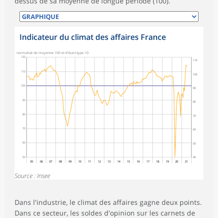
dessus de sa moyenne de longue période (100).
Indicateur du climat des affaires France
normalisé de moyenne 100 et d'écart-type 10
120
118
110
108
100
98
90
88
80
78
70
68
60
58
50
48
05
06
07
08
09
10
11
12
13
14
15
16
17
18
19
20
21
Source : Insee
Dans l'industrie, le climat des affaires gagne deux points.
Dans ce secteur, les soldes d'opinion sur les carnets de