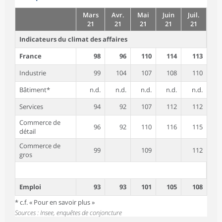
Mars
Avr.
Mai
Juin
Juil.
21
21
21
21
21
Indicateurs du climat des affaires
France
98
96
110
114
113
Industrie
99
104
107
108
110
Bâtiment*
n.d.
n.d.
n.d.
n.d.
n.d.
Services
94
92
107
112
112
Commerce de
96
92
110
116
115
détail
Commerce de
99
109
112
gros
Emploi
93
93
101
105
108
* c.f. « Pour en savoir plus »
Sources : Insee, enquêtes de conjoncture