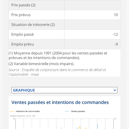
Prix passés (2)
Prix prévus
10
Situation de trésorerie (2)
Emploi passé
-12
Emploi prévu
-9
(1) Moyenne depuis 1991 (2004 pour les ventes passées et
prévues et les intentions de commandes).
(2) Variable bimestrielle (mois impairs).
Source : Enquête de conjoncture dans le commerce de détail et
l'automobile - Insee
Ventes passées et intentions de commandes
symboles_defaut.xml,
symboles_defaut.xml,rond
Intentions de commandes
Ventes passées
Soldes d'opinion, en %, CVS
20
20