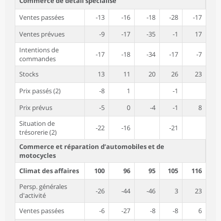
Commerce de détail spécialisé
Ventes passées
-13
-16
-18
-28
-17
Ventes prévues
-9
-17
-35
-1
17
Intentions de
-17
-18
-34
-17
-7
commandes
Stocks
13
11
20
26
23
Prix passés (2)
-8
1
-1
Prix prévus
-5
0
-4
-1
8
Situation de
-22
-16
-21
trésorerie (2)
Commerce et réparation d’automobiles et de
motocycles
Climat des affaires
100
96
95
105
116
Persp. générales
-26
-44
-46
3
23
d'activité
Ventes passées
-6
-27
-8
-8
6