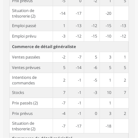
Prix prévus
-5
0
-2
1
5
Situation de
-14
-17
-20
trésorerie (2)
Emploi passé
1
-13
-12
-15
-13
Emploi prévu
-3
-12
-15
-10
-12
Commerce de détail généraliste
Ventes passées
-2
-7
5
3
1
Ventes prévues
5
-14
-6
5
5
Intentions de
2
-1
-5
1
2
commandes
Stocks
7
-1
-3
10
7
Prix passés (2)
-7
-1
1
Prix prévus
-4
-1
0
3
2
Situation de
-7
-17
-18
trésorerie (2)