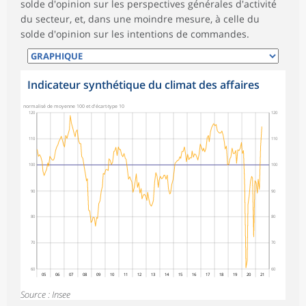
solde d'opinion sur les perspectives générales d'activité
du secteur, et, dans une moindre mesure, à celle du
solde d'opinion sur les intentions de commandes.
Indicateur synthétique du climat des affaires
normalisé de moyenne 100 et d'écart-type 10
120
120
110
110
100
100
90
90
80
80
70
70
60
60
05
06
07
08
09
10
11
12
13
14
15
16
17
18
19
20
21
Source : Insee