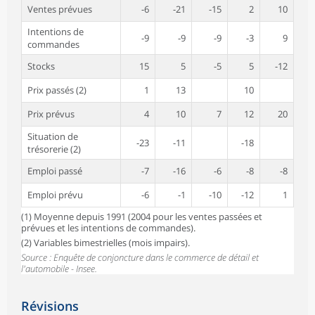
Ventes prévues
-6
-21
-15
2
10
Intentions de
-9
-9
-9
-3
9
commandes
Stocks
15
5
-5
5
-12
Prix passés (2)
1
13
10
Prix prévus
4
10
7
12
20
Situation de
-23
-11
-18
trésorerie (2)
Emploi passé
-7
-16
-6
-8
-8
Emploi prévu
-6
-1
-10
-12
1
(1) Moyenne depuis 1991 (2004 pour les ventes passées et
prévues et les intentions de commandes).
(2) Variables bimestrielles (mois impairs).
Source : Enquête de conjoncture dans le commerce de détail et
l'automobile - Insee.
Révisions