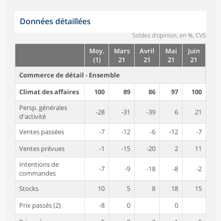
Données détaillées
Soldes d’opinion, en %, CVS
Moy.
Mars
Avril
Mai
Juin
(1)
21
21
21
21
Commerce de détail - Ensemble
Climat des affaires
100
89
86
97
100
Persp. générales
-28
-31
-39
6
21
d'activité
Ventes passées
-7
-12
-6
-12
-7
Ventes prévues
-1
-15
-20
2
11
Intentions de
-7
-9
-18
-8
-2
commandes
Stocks
10
5
8
18
15
Prix passés (2)
-8
0
0