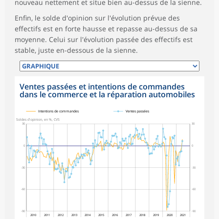
nouveau nettement et situe bien au-dessus de la sienne.
Enfin, le solde d'opinion sur l'évolution prévue des
effectifs est en forte hausse et repasse au-dessus de sa
moyenne. Celui sur l'évolution passée des effectifs est
stable, juste en-dessous de la sienne.
Ventes passées et intentions de commandes
dans le commerce et la réparation automobiles
symboles_defaut.xml,
symboles_defaut.xml,rond
Intentions de commandes
Ventes passées
Soldes d'opinion, en %, CVS
30
30
0
0
-30
-30
-60
-60
-90
-90
2010
2011
2012
2013
2014
2015
2016
2017
2018
2019
2020
2021