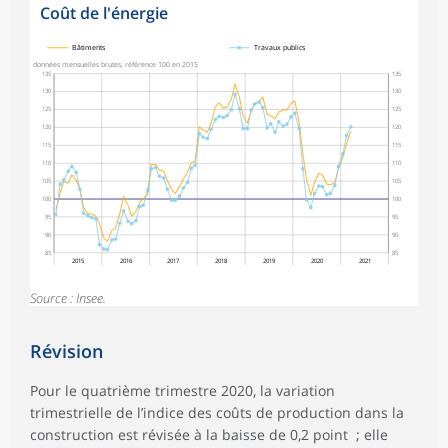
Coût de l'énergie
symboles_defaut.xml,
symboles_defaut.xml,rond
Bâtiments
Travaux publics
données mensuelles brutes, référence 100 en 2015
135
135
130
130
125
125
120
120
115
115
110
110
105
105
100
100
95
95
90
90
85
85
2015
2016
2017
2018
2019
2020
2021
Source : Insee.
Révision
Pour le quatrième trimestre 2020, la variation
trimestrielle de l’indice des coûts de production dans la
construction est révisée à la baisse de 0,2 point ; elle