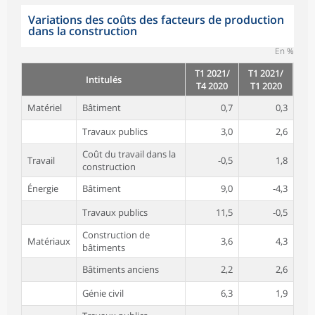
Variations des coûts des facteurs de production
dans la construction
En %
T1 2021/
T1 2021/
Intitulés
T4 2020
T1 2020
Matériel
Bâtiment
0,7
0,3
Travaux publics
3,0
2,6
Coût du travail dans la
Travail
-0,5
1,8
construction
Énergie
Bâtiment
9,0
-4,3
Travaux publics
11,5
-0,5
Construction de
Matériaux
3,6
4,3
bâtiments
Bâtiments anciens
2,2
2,6
Génie civil
6,3
1,9