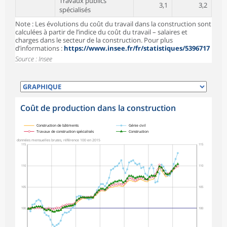
Travaux publics
3,1
3,2
spécialisés
Note : Les évolutions du coût du travail dans la construction sont
calculées à partir de l’indice du coût du travail – salaires et
charges dans le secteur de la construction. Pour plus
d’informations :
https://www.insee.fr/fr/statistiques/5396717
Source : Insee
Coût de production dans la construction
symboles_defaut.xml,
symboles_defaut.xml,rond
symboles_defaut.xml,losange
symboles_defaut.xml,triangle
Construction de bâtiments
Génie civil
Travaux de construction spécialisés
Construction
données mensuelles brutes, référence 100 en 2015
115
115
110
110
105
105
100
100