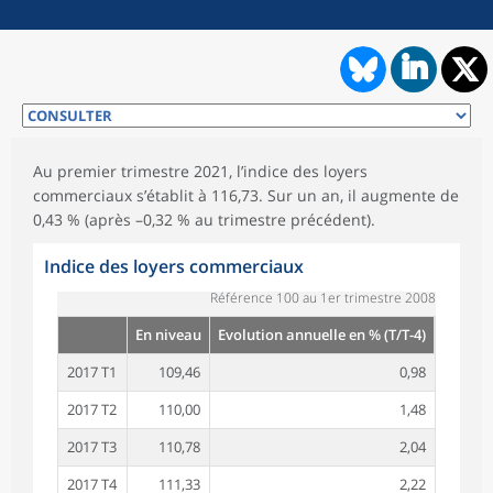
Au premier trimestre 2021, l’indice des loyers
commerciaux s’établit à 116,73. Sur un an, il augmente de
0,43 % (après –0,32 % au trimestre précédent).
Indice des loyers commerciaux
Référence 100 au 1er trimestre 2008
En niveau
Evolution annuelle en % (T/T-4)
2017 T1
109,46
0,98
2017 T2
110,00
1,48
2017 T3
110,78
2,04
2017 T4
111,33
2,22