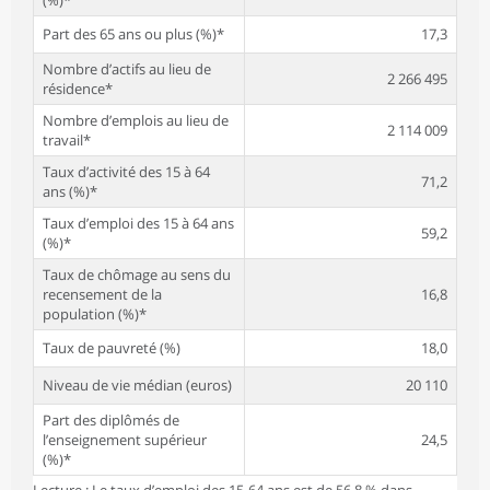
Part des 65 ans ou plus (%)*
17,3
Nombre d’actifs au lieu de
2 266 495
résidence*
Nombre d’emplois au lieu de
2 114 009
travail*
Taux d’activité des 15 à 64
71,2
ans (%)*
Taux d’emploi des 15 à 64 ans
59,2
(%)*
Taux de chômage au sens du
recensement de la
16,8
population (%)*
Taux de pauvreté (%)
18,0
Niveau de vie médian (euros)
20 110
Part des diplômés de
l’enseignement supérieur
24,5
(%)*
Lecture : Le taux d’emploi des 15-64 ans est de 56,8 % dans