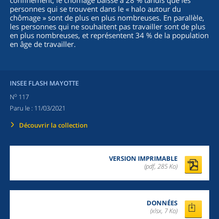
confinement, le chômage baisse à 28 % tandis que les
personnes qui se trouvent dans le « halo autour du
chômage » sont de plus en plus nombreuses. En parallèle,
les personnes qui ne souhaitent pas travailler sont de plus
en plus nombreuses, et représentent 34 % de la population
en âge de travailler.
INSEE FLASH MAYOTTE
o
N
117
Paru le :
11/03/2021
Découvrir la collection
VERSION IMPRIMABLE
(pdf, 285 Ko)
DONNÉES
(xlsx, 7 Ko)