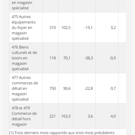
en magasin
spécialisé
475 Autres
équipements
du foyer en
310
102,5
-19,1
3,2
-6
magasin
spécialisé
476 Biens
culturels et de
loisirs en
118
70,1
-38,3
-0,9
-36
magasin
spécialisé
477 Autres
commerces de
détail en
750
90,6
-22,8
0,7
-20
magasin
spécialisé
478 et 479
Commerce de
221
163,3
3,6
4,0
20
détail hors
magasin
(1) Trois derniers mois rapportés aux trois mois précédents