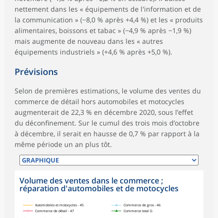
nettement dans les « équipements de l'information et de
la communication » (−8,0 % après +4,4 %) et les « produits
alimentaires, boissons et tabac » (−4,9 % après −1,9 %)
mais augmente de nouveau dans les « autres
équipements industriels » (+4,6 % après +5,0 %).
Prévisions
Selon de premières estimations, le volume des ventes du
commerce de détail hors automobiles et motocycles
augmenterait de 22,3 % en décembre 2020, sous l’effet
du déconfinement. Sur le cumul des trois mois d’octobre
à décembre, il serait en hausse de 0,7 % par rapport à la
même période un an plus tôt.
Volume des ventes dans le commerce ;
réparation d'automobiles et de motocycles
symboles_defaut.xml,
symboles_defaut.xml,rond
symboles_defaut.xml,losange
symboles_defaut.xml,triangle
Automobiles et motocycles - 45
Commerce de gros - 46
Commerce de détail - 47
Commerce total G