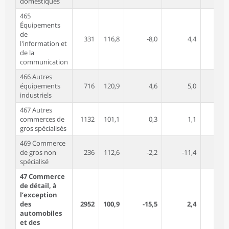
domestiques
465
Équipements
de
331
116,8
-8,0
4,4
-7
l'information et
de la
communication
466 Autres
équipements
716
120,9
4,6
5,0
5
industriels
467 Autres
commerces de
1132
101,1
0,3
1,1
-4
gros spécialisés
469 Commerce
de gros non
236
112,6
-2,2
-11,4
-0
spécialisé
47 Commerce
de détail, à
l’exception
des
2952
100,9
-15,5
2,4
-11
automobiles
et des