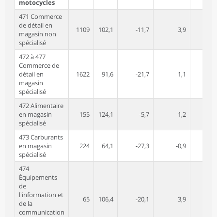
motocycles
471 Commerce
de détail en
1109
102,1
-11,7
3,9
-9
magasin non
spécialisé
472 à 477
Commerce de
détail en
1622
91,6
-21,7
1,1
-17
magasin
spécialisé
472 Alimentaire
en magasin
155
124,1
-5,7
1,2
0
spécialisé
473 Carburants
en magasin
224
64,1
-27,3
-0,9
-31
spécialisé
474
Équipements
de
l'information et
65
106,4
-20,1
3,9
-21
de la
communication