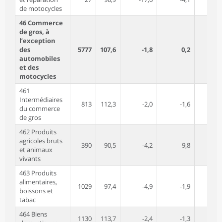
de motocycles
46 Commerce
de gros, à
l’exception
des
5777
107,6
-1,8
0,2
-2
automobiles
et des
motocycles
461
Intermédiaires
813
112,3
-2,0
-1,6
-1
du commerce
de gros
462 Produits
agricoles bruts
390
90,5
-4,2
9,8
-10
et animaux
vivants
463 Produits
alimentaires,
1029
97,4
-4,9
-1,9
-7
boissons et
tabac
464 Biens
1130
113,7
-2,4
-1,3
2