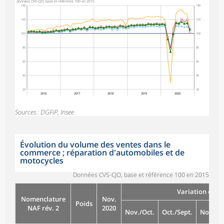
données CVS-CJO, base et référence 100 en 2015
140
140
120
120
100
100
80
80
60
60
40
40
20
20
2016
2017
2018
2019
2020
Sources : DGFiP, Insee
Évolution du volume des ventes dans le
commerce ; réparation d'automobiles et de
motocycles
Données CVS-CJO, base et référence 100 en 2015
Variation en %
Nomenclature
Nov.
Poids
NAF rév. 2
2020
Nov./Oct.
Oct./Sept.
Nov./Fe