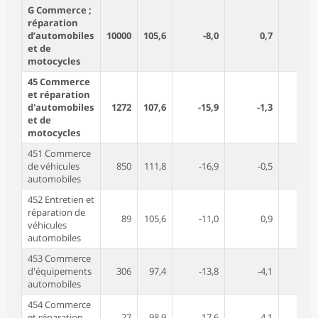
G Commerce ;
réparation
d’automobiles
10000
105,6
-8,0
0,7
-6
et de
motocycles
45 Commerce
et réparation
d'automobiles
1272
107,6
-15,9
-1,3
-10
et de
motocycles
451 Commerce
de véhicules
850
111,8
-16,9
-0,5
-10
automobiles
452 Entretien et
réparation de
89
105,6
-11,0
0,9
-3
véhicules
automobiles
453 Commerce
d'équipements
306
97,4
-13,8
-4,1
-11
automobiles
454 Commerce
et réparation
27
98,9
-17,6
-4,1
-13