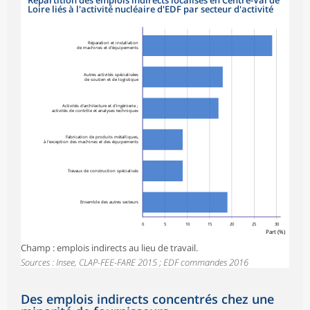
Répartition des emplois indirects localisés en Centre-Val de
Loire liés à l'activité nucléaire d'EDF par secteur d'activité
Réparation et installation
de machines et d'équipements
Autres activités spécialisées
de soutien et de logistique
Activités d'architecture et d'ingénierie ;
activités de contrôle et analyses techniques
Fabrication de produits métalliques,
à l'exception des machines et des équipements
Travaux de construction spécialisés
Ensemble des autres secteurs
0
5
10
15
20
25
30
Part (%)
Champ : emplois indirects au lieu de travail.
Sources : Insee, CLAP-FEE-FARE 2015 ; EDF commandes 2016
Des emplois indirects concentrés chez une