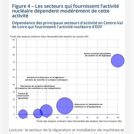
Figure 4
–
Les secteurs qui fournissent l’activité
nucléaire dépendent modérément de cette
activité
Dépendance des principaux secteurs d'activité en Centre-Val
de Loire qui fournissent l'activité nucléaire d'EDF
symboles_defaut.xml,rond
Poids des emplois indirects dans l’ensemble des emplois du secteur (%)
100
90
Autres activités spécialisées
80
de soutien et de logistique
70
60
50
Activités d'architecture et d'ingénierie ;
activités de contrôle et analyses techniques
40
Fabrication de produits métalliques,
à l'exception des machines et des équipements
30
Travaux de
construction
spécialisés
20
Réparation et installation de
machines et d'équipements
10
0
0
10
20
30
40
50
60
70
80
90
100
Poids des emplois indirects dans l’ensemble des emplois des fournisseurs (%)
Lecture : le secteur de la réparation et installation de machines et