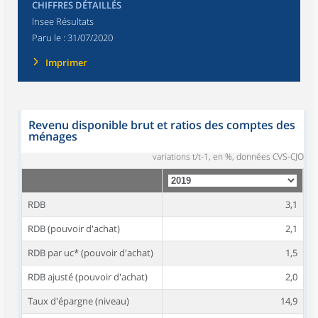
CHIFFRES DÉTAILLÉS
Insee Résultats
Paru le :
31/07/2020
Imprimer
Revenu disponible brut et ratios des comptes des
ménages
variations t/t-1, en %, données CVS-CJO
RDB
3,1
RDB (pouvoir d'achat)
2,1
RDB par uc* (pouvoir d'achat)
1,5
RDB ajusté (pouvoir d'achat)
2,0
Taux d'épargne (niveau)
14,9