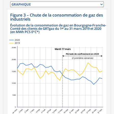
Figure 3
–
Chute de la consommation de gaz des
industriels
Évolution de la consommation de gaz en Bourgogne-Franche-
Comté des clients de GRTgaz du 1ᵉʳ au 31 mars 2019 et 2020
(en MWh PCS 0°C*)
2020
2019
25 000
Mardi 17 mars
Période de confinement en 2020
(2 premières semaines)
20 000
15 000
10 000
5 000
0
1er mars
3 mars
5 mars
7 mars
9 mars
11 mars
13 mars
15 mars
17 mars
19 mars
21 mars
23 mars
25 mars
27 mars
29 mars
31 mars