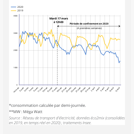
2020
2019
4 000
Mardi 17 mars
à 12h00
Période de confinement en 2020
(4 premières semaines)
3 000
2 000
1 000
0
1er mars
3 mars
5 mars
7 mars
9 mars
11 mars
13 mars
15 mars
17 mars
19 mars
21 mars
23 mars
25 mars
27 mars
29 mars
31 mars
2 avril
4 avril
6 avril
8 avril
10 avril
12 avril
*consommation calculée par demi-journée.
**MW : Méga Watt
Source : Réseau de transport d'électricité, données éco2mix (consolidées
en 2019, en temps réel en 2020) ; traitements Insee.