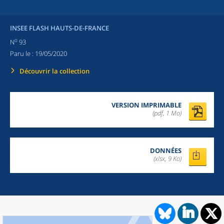
INSEE FLASH HAUTS-DE-FRANCE
o
N
93
Paru le :
19/05/2020
Découvrir la collection
VERSION IMPRIMABLE
(pdf, 1 Mo)
DONNÉES
(xlsx, 9 Ko)