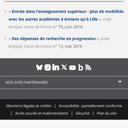
«
Entrée dans l’enseignement supérieur : plus de mobilités
avec les autres académies à Amiens qu’à Lille
»,
Insee
Analyses Hauts-de-France
n° 79, juin 2018
«
Des dépenses de recherche en progression
»,
Insee
Analyses Hauts-de-France
n° 13, mai 2016
NOS SITES PARTENAIRES
Mentions légales et crédits
Accessibilité : partiellement conforme
Accès sourds et malentendants
Sécurité
Plan du site