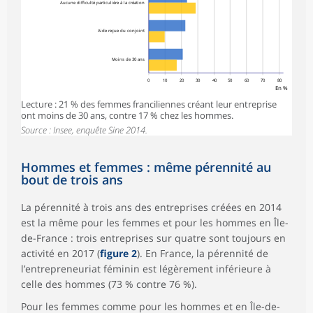
Aucune difficulté particulière à la création
Aide reçue du conjoint
Moins de 30 ans
0
10
20
30
40
50
60
70
80
En %
Lecture : 21 % des femmes franciliennes créant leur entreprise
ont moins de 30 ans, contre 17 % chez les hommes.
Source : Insee, enquête Sine 2014.
Hommes et femmes : même pérennité au
bout de trois ans
La pérennité à trois ans des entreprises créées en 2014
est la même pour les femmes et pour les hommes en Île-
de-France : trois entreprises sur quatre sont toujours en
activité en 2017 (
figure 2
). En France, la pérennité de
l’entrepreneuriat féminin est légèrement inférieure à
celle des hommes (73 % contre 76 %).
Pour les femmes comme pour les hommes et en Île-de-