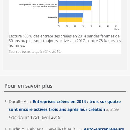
Enseignement, santé humaine, action sociale
et autres activités de services
Ensemble
70
72
74
76
78
80
82
84
En %
Lecture : 83 % des entreprises créées en 2014 par des femmes de
50 ans ou plus sont toujours actives en 2017, contre 78 % chez les
hommes.
Source : Insee, enquête Sine 2014.
Pour en savoir plus
Dorolle A., «
Entreprises créées en 2014 : trois sur quatre
sont encore actives trois ans après leur création
»,
Insee
Première
n° 1751, avril 2019.
Burfin Y., Calvier C., Savelli-Thiault I., «
Auto-entrepreneurs