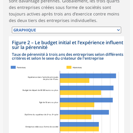
sont davantage pérennes. Globalement, les trois quarts
des entreprises créées sous forme de sociétés sont
toujours actives après trois ans d’exercice contre moins
des deux tiers des entreprises individuelles.
Figure 2
–
Le budget initial et l’expérience influent
sur la pérennité
Taux de pérennité à trois ans des entreprises selon différents
critères et selon le sexe du créateur de l'entreprise
Femmes
Hommes
Expérience dans l’activité principale
de plus de 10 ans
Budget de départ de 80 000 euros ou plus
Âgé de 50 ans ou plus
Diplôme du supérieur de 2ᵉ ou 3ᵉ cycle
Entreprise créée sous forme de société