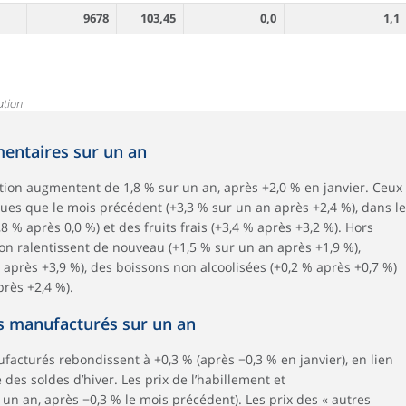
9678
103,45
0,0
1,1
ation
mentaires sur un an
tation augmentent de 1,8 % sur un an, après +2,0 % en janvier. Ceux
ues que le mois précédent (+3,3 % sur un an après +2,4 %), dans le
8 % après 0,0 %) et des fruits frais (+3,4 % après +3,2 %). Hors
tion ralentissent de nouveau (+1,5 % sur un an après +1,9 %),
près +3,9 %), des boissons non alcoolisées (+0,2 % après +0,7 %)
près +2,4 %).
s manufacturés sur un an
facturés rebondissent à +0,3 % (après −0,3 % en janvier), en lien
des soldes d’hiver. Les prix de l’habillement et
un an, après −0,3 % le mois précédent). Les prix des « autres