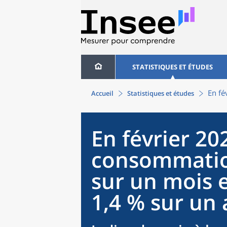
STATISTIQUES ET ÉTUDES
En fé
Accueil
Statistiques et études
En février 202
consommatio
sur un mois 
1,4 % sur un 