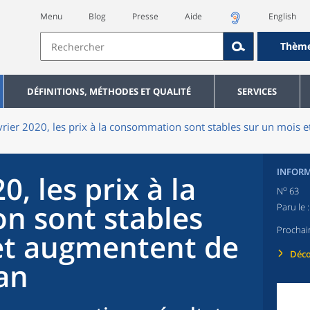
Menu
Blog
Presse
Aide
English
Thèm
DÉFINITIONS, MÉTHODES ET QUALITÉ
SERVICES
vrier 2020, les prix à la consommation sont stables sur un mois 
INFORM
0, les prix à la
o
N
63
n sont stables
Paru le 
Prochai
et augmentent de
Déco
an