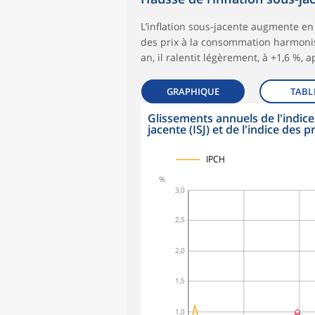
L’inflation sous-jacente augmente en 
des prix à la consommation harmonisé
an, il ralentit légèrement, à +1,6 %, 
GRAPHIQUE
TABL
Glissements annuels de l'indice 
jacente (ISJ) et de l'indice de
symboles_defaut.xml,
symboles_defaut.xml,rond
symboles_defaut.xml,losange
IPCH
%
3,0
2,5
2,0
1,5
1,0