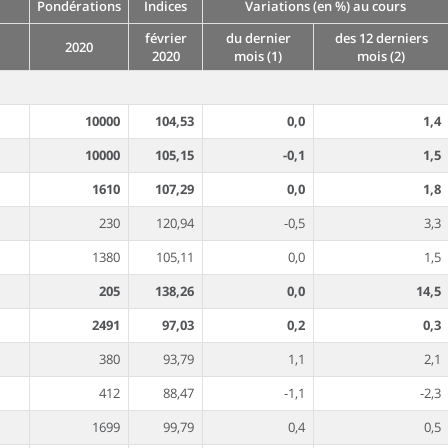
Pondérations
Indices
Variations (en %) au cours
février
du dernier
des 12 derniers
2020
2020
mois (1)
mois (2)
10000
104,53
0,0
1,4
10000
105,15
-0,1
1,5
1610
107,29
0,0
1,8
230
120,94
-0,5
3,3
1380
105,11
0,0
1,5
205
138,26
0,0
14,5
2491
97,03
0,2
0,3
380
93,79
1,1
2,1
412
88,47
-1,1
-2,3
1699
99,79
0,4
0,5