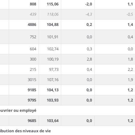
808
115,06
-2,0
1,1
439
118,06
-4,3
-0,5
4886
104,88
0,2
1,4
752
101,91
0,0
0,4
604
102,74
0,3
0,0
300
100,19
2,8
1,8
215
97,73
0,4
2,2
3015
107,16
0,0
1,9
9185
104,13
0,0
1,2
9795
103,93
0,0
1,2
 ouvrier ou employé
9685
103,64
0,0
1,2
ribution des niveaux de vie