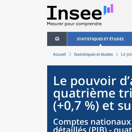
STATISTIQUES ET ÉTUDES
Le po
Accueil
Statistiques et études
Le pouvoir d’
quatrième tr
(+0,7 %) et su
Comptes nationaux t
détaillés (PIB) - qu