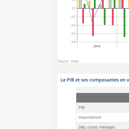
0,0
-0,2
-0,4
-0,6
-0,8
2016
Source : Insee.
Le PIB et ses composantes en 
PIB
Importations
Dép. conso. ménages