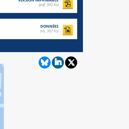
VERSION IMPRIMABLE
(pdf, 990 Ko)
DONNÉES
(xls, 362 Ko)