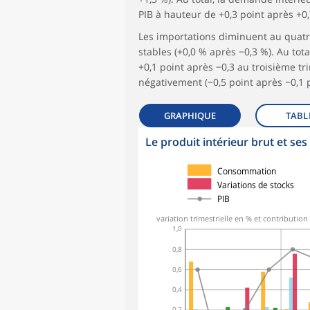
PIB à hauteur de +0,3 point après +0,
Les importations diminuent au quatri
stables (+0,0 % après −0,3 %). Au tota
+0,1 point après −0,3 au troisième tri
négativement (−0,5 point après −0,1 p
GRAPHIQUE
TABL
Le produit intérieur brut et s
symboles_defaut.xml,
symboles_defaut.xml,rond
Consommation
Variations de stocks
PIB
variation trimestrielle en % et contribution
1,0
0,8
0,6
0,4
0,2