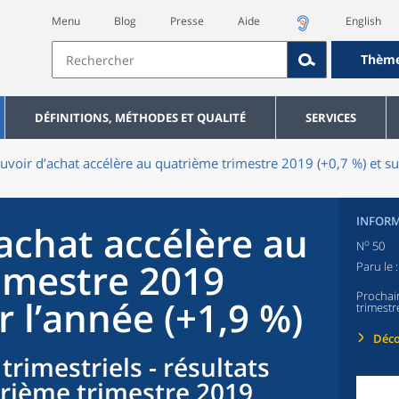
Menu
Blog
Presse
Aide
English
Thèm
DÉFINITIONS, MÉTHODES ET QUALITÉ
SERVICES
uvoir d’achat accélère au quatrième trimestre 2019 (+0,7 %) et su
INFORM
achat accélère au
o
N
50
imestre 2019
Paru le 
Prochai
r l’année (+1,9 %)
trimestr
Déco
rimestriels - résultats
atrième trimestre 2019