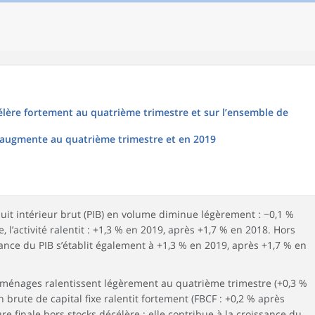
élère fortement au quatrième trimestre et sur l’ensemble de
 augmente au quatrième trimestre et en 2019
uit intérieur brut (PIB) en volume diminue légèrement : −0,1 %
 l’activité ralentit : +1,3 % en 2019, après +1,7 % en 2018. Hors
sance du PIB s’établit également à +1,3 % en 2019, après +1,7 % en
énages ralentissent légèrement au quatrième trimestre (+0,3 %
n brute de capital fixe ralentit fortement (FBCF : +0,2 % après
re finale hors stocks décélère : elle contribue à la croissance du