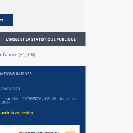
es
L'INSEE ET LA STATISTIQUE PUBLIQUE
r l’année (+1,9 %)
ATIONS RAPIDES
:
28/02/2020
ne parution :
28/08/2026 à 08h45
- deuxième
e 2026
uvrir la collection