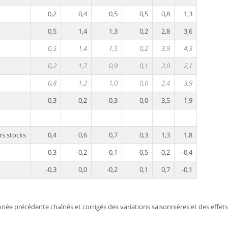
0,2
0,4
0,5
0,5
0,8
1,3
0,5
1,4
1,3
0,2
2,8
3,6
0,5
1,4
1,5
0,2
3,9
4,3
0,2
1,7
0,9
0,1
2,0
2,1
0,8
1,2
1,0
0,0
2,4
3,9
0,3
-0,2
-0,3
0,0
3,5
1,9
rs stocks
0,4
0,6
0,7
0,3
1,3
1,8
0,3
-0,2
-0,1
-0,5
-0,2
-0,4
-0,3
0,0
-0,2
0,1
0,7
-0,1
née précédente chaînés et corrigés des variations saisonnières et des effets