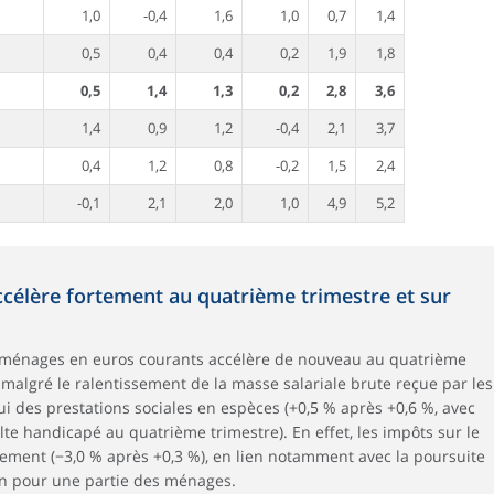
1,0
-0,4
1,6
1,0
0,7
1,4
0,5
0,4
0,4
0,2
1,9
1,8
0,5
1,4
1,3
0,2
2,8
3,6
1,4
0,9
1,2
-0,4
2,1
3,7
0,4
1,2
0,8
-0,2
1,5
2,4
-0,1
2,1
2,0
1,0
4,9
5,2
ccélère fortement au quatrième trimestre et sur
s ménages en euros courants accélère de nouveau au quatrième
 malgré le ralentissement de la masse salariale brute reçue par les
ui des prestations sociales en espèces (+0,5 % après +0,6 %, avec
ulte handicapé au quatrième trimestre). En effet, les impôts sur le
tement (−3,0 % après +0,3 %), en lien notamment avec la poursuite
ion pour une partie des ménages.