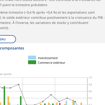
7 point le trimestre précédent.
ème trimestre (−0,4 % après +0,4 %) et les exportations sont
l, le solde extérieur contribue positivement à la croissance du PIB :
mestre. À l’inverse, les variations de stocks y contribuent
oint).
EAU
es composantes
Investissement
Commerce extérieur
 en points
1,0
0,8
0,6
0,4
0,2