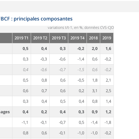
BCF : principales composantes
variations t/t-1, en %, données CVS-CJO
2019 T1
2019 T2
2019 T3
2019 T4
2018
2019
0,5
0,4
0,3
-0,2
2,0
1,6
0,3
-0,3
-0,6
-1,4
0,6
-0,2
0,4
-0,6
-0,7
-1,5
0,6
-0,2
0,5
0,8
0,6
-0,5
1,8
2,1
0,6
0,7
0,6
0,2
3,1
2,5
0,3
0,4
0,5
0,4
0,8
1,4
ages
0,4
0,2
0,4
0,3
0,9
1,2
-1,1
-0,1
-0,7
0,5
-1,4
-1,8
0,8
0,6
-0,1
-1,0
-1,0
-0,2