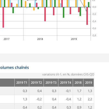
-0,0
-0,2
-0,4
-0,6
-0,8
2017
2018
2019
volumes chaînés
variations t/t-1, en %, données CVS-CJO
2019 T1
2019 T2
2019 T3
2019 T4
2018
2019
0,3
0,4
0,3
-0,1
1,7
1,3
1,3
-0,2
0,4
-0,4
1,2
2,2
0,4
0,2
0,4
0,3
0,9
1,2