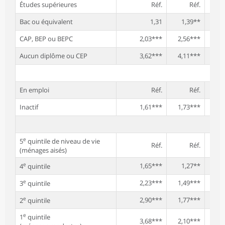
Études supérieures
Réf.
Réf.
Bac ou équivalent
1,31
1,39**
1
CAP, BEP ou BEPC
2,03***
2,56***
2
Aucun diplôme ou CEP
3,62***
4,11***
3
En emploi
Réf.
Réf.
Inactif
1,61***
1,73***
e
5
quintile de niveau de vie
Réf.
Réf.
(ménages aisés)
e
1,65***
1,27**
1
4
quintile
e
2,23***
1,49***
1
3
quintile
e
2,90***
1,77***
1
2
quintile
e
1
quintile
3,68***
2,10***
1