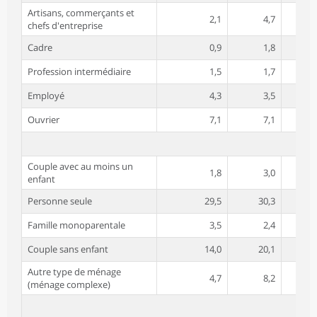
Artisans, commerçants et
2,1
4,7
chefs d'entreprise
Cadre
0,9
1,8
Profession intermédiaire
1,5
1,7
Employé
4,3
3,5
Ouvrier
7,1
7,1
Couple avec au moins un
1,8
3,0
enfant
Personne seule
29,5
30,3
Famille monoparentale
3,5
2,4
Couple sans enfant
14,0
20,1
Autre type de ménage
4,7
8,2
(ménage complexe)