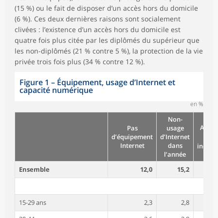
(15 %) ou le fait de disposer d’un accès hors du domicile
(6 %). Ces deux dernières raisons sont socialement
clivées : l’existence d’un accès hors du domicile est
quatre fois plus citée par les diplômés du supérieur que
les non-diplômés (21 % contre 5 %), la protection de la vie
privée trois fois plus (34 % contre 12 %).
Figure 1 – Équipement, usage d’Internet et
capacité numérique
en %
Non-
Au mo
Pas
usage
un
d’équipement
d’Internet
Internet
dans
incapa
l’année
Ensemble
12,0
15,2
15-29 ans
2,3
2,8