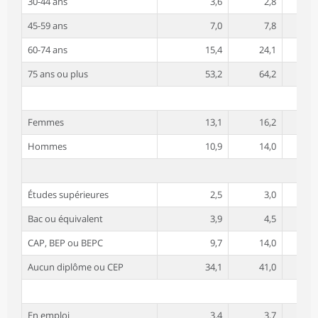
30-44 ans
3,6
2,8
45-59 ans
7,0
7,8
60-74 ans
15,4
24,1
75 ans ou plus
53,2
64,2
Femmes
13,1
16,2
Hommes
10,9
14,0
Études supérieures
2,5
3,0
Bac ou équivalent
3,9
4,5
CAP, BEP ou BEPC
9,7
14,0
Aucun diplôme ou CEP
34,1
41,0
En emploi
3,4
3,7