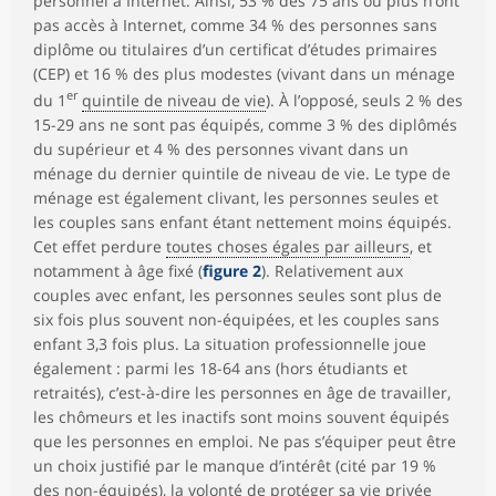
personnel à Internet. Ainsi, 53 % des 75 ans ou plus n’ont
pas accès à Internet, comme 34 % des personnes sans
diplôme ou titulaires d’un certificat d’études primaires
(CEP) et 16 % des plus modestes (vivant dans un ménage
er
du 1
quintile de niveau de vie
). À l’opposé, seuls 2 % des
15-29 ans ne sont pas équipés, comme 3 % des diplômés
du supérieur et 4 % des personnes vivant dans un
ménage du dernier quintile de niveau de vie. Le type de
ménage est également clivant, les personnes seules et
les couples sans enfant étant nettement moins équipés.
Cet effet perdure
toutes choses égales par ailleurs
, et
notamment à âge fixé (
figure 2
). Relativement aux
couples avec enfant, les personnes seules sont plus de
six fois plus souvent non-équipées, et les couples sans
enfant 3,3 fois plus. La situation professionnelle joue
également : parmi les 18-64 ans (hors étudiants et
retraités), c’est-à-dire les personnes en âge de travailler,
les chômeurs et les inactifs sont moins souvent équipés
que les personnes en emploi. Ne pas s’équiper peut être
un choix justifié par le manque d’intérêt (cité par 19 %
des non-équipés), la volonté de protéger sa vie privée