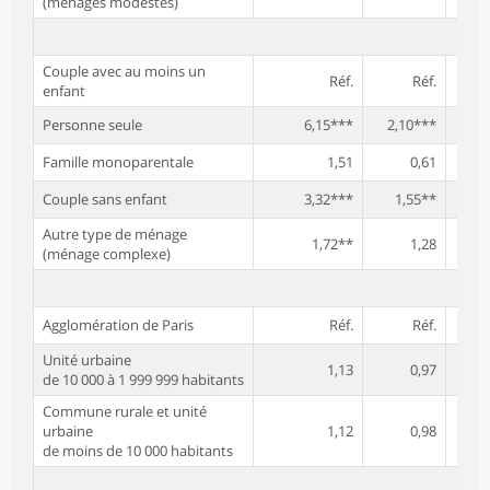
(ménages modestes)
Couple avec au moins un
Réf.
Réf.
enfant
Personne seule
6,15***
2,10***
1
Famille monoparentale
1,51
0,61
Couple sans enfant
3,32***
1,55**
1
Autre type de ménage
1,72**
1,28
(ménage complexe)
Agglomération de Paris
Réf.
Réf.
Unité urbaine
1,13
0,97
de 10 000 à 1 999 999 habitants
Commune rurale et unité
urbaine
1,12
0,98
de moins de 10 000 habitants