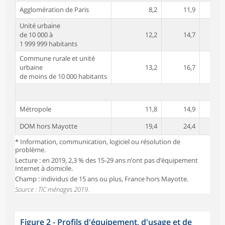
Agglomération de Paris
8,2
11,9
Unité urbaine
de 10 000 à
12,2
14,7
1 999 999 habitants
Commune rurale et unité
urbaine
13,2
16,7
de moins de 10 000 habitants
Métropole
11,8
14,9
DOM hors Mayotte
19,4
24,4
* Information, communication, logiciel ou résolution de
problème.
Lecture : en 2019, 2,3 % des 15-29 ans n’ont pas d’équipement
Internet à domicile.
Champ : individus de 15 ans ou plus, France hors Mayotte.
Source : TIC ménages 2019.
Figure 2 - Profils d'équipement, d'usage et de