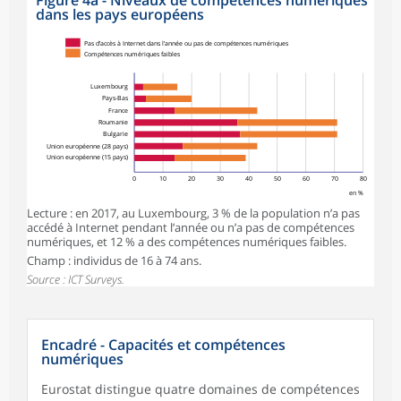
dans les pays européens
Pas d’accès à Internet dans l’année ou pas de compétences numériques
Compétences numériques faibles
Luxembourg
Pays-Bas
France
Roumanie
Bulgarie
Union européenne (28 pays)
Union européenne (15 pays)
0
10
20
30
40
50
60
70
80
en %
Lecture : en 2017, au Luxembourg, 3 % de la population n’a pas
accédé à Internet pendant l’année ou n’a pas de compétences
numériques, et 12 % a des compétences numériques faibles.
Champ : individus de 16 à 74 ans.
Source : ICT Surveys.
Encadré - Capacités et compétences
numériques
Eurostat distingue quatre domaines de compétences