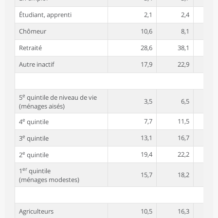
Étudiant, apprenti
2,1
2,4
Chômeur
10,6
8,1
Retraité
28,6
38,1
Autre inactif
17,9
22,9
e
5
quintile de niveau de vie
3,5
6,5
(ménages aisés)
e
7,7
11,5
4
quintile
e
13,1
16,7
3
quintile
e
19,4
22,2
2
quintile
er
1
quintile
15,7
18,2
(ménages modestes)
Agriculteurs
10,5
16,3