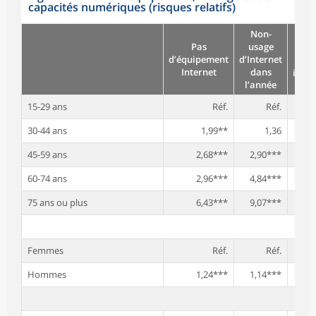
capacités numériques (risques relatifs)
Non-
Au 
Pas
usage
u
d’équipement
d’Internet
Internet
dans
incap
l’année
15-29 ans
Réf.
Réf.
30-44 ans
1,99**
1,36
1
45-59 ans
2,68***
2,90***
2
60-74 ans
2,96***
4,84***
2
75 ans ou plus
6,43***
9,07***
3
Femmes
Réf.
Réf.
Hommes
1,24***
1,14***