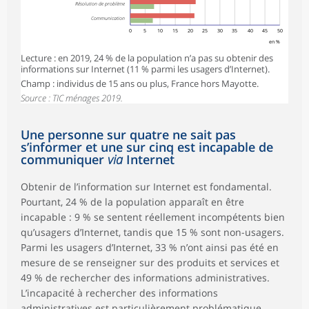
Résolution de problème
Communication
0
5
10
15
20
25
30
35
40
45
50
en %
Lecture : en 2019, 24 % de la population n’a pas su obtenir des
informations sur Internet (11 % parmi les usagers d’Internet).
Champ : individus de 15 ans ou plus, France hors Mayotte.
Source : TIC ménages 2019.
Une personne sur quatre ne sait pas
s’informer et une sur cinq est incapable de
communiquer
via
Internet
Obtenir de l’information sur Internet est fondamental.
Pourtant, 24 % de la population apparaît en être
incapable : 9 % se sentent réellement incompétents bien
qu’usagers d’Internet, tandis que 15 % sont non-usagers.
Parmi les usagers d’Internet, 33 % n’ont ainsi pas été en
mesure de se renseigner sur des produits et services et
49 % de rechercher des informations administratives.
L’incapacité à rechercher des informations
administratives est particulièrement problématique,