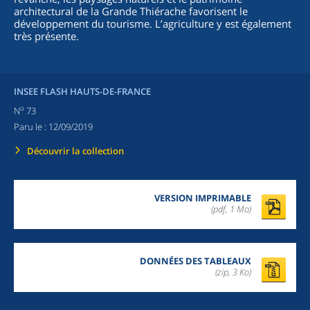
architectural de la Grande Thiérache favorisent le
développement du tourisme. L’agriculture y est également
très présente.
INSEE FLASH HAUTS-DE-FRANCE
o
N
73
Paru le :
12/09/2019
Découvrir la collection
VERSION IMPRIMABLE
(pdf, 1 Mo)
DONNÉES DES TABLEAUX
(zip,
3 Ko
)