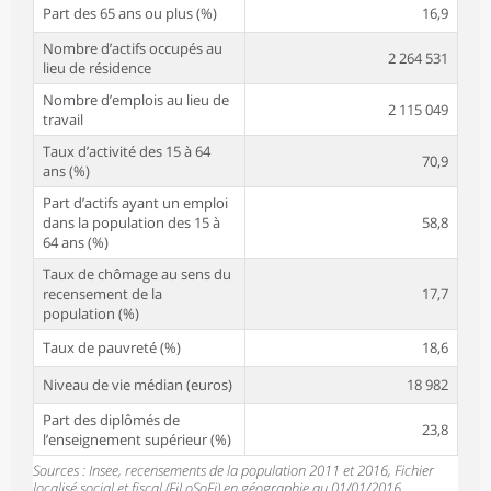
Part des 65 ans ou plus (%)
16,9
Nombre d’actifs occupés au
2 264 531
lieu de résidence
Nombre d’emplois au lieu de
2 115 049
travail
Taux d’activité des 15 à 64
70,9
ans (%)
Part d’actifs ayant un emploi
dans la population des 15 à
58,8
64 ans (%)
Taux de chômage au sens du
recensement de la
17,7
population (%)
Taux de pauvreté (%)
18,6
Niveau de vie médian (euros)
18 982
Part des diplômés de
23,8
l’enseignement supérieur (%)
Sources : Insee, recensements de la population 2011 et 2016, Fichier
localisé social et fiscal (FiLoSoFi) en géographie au 01/01/2016.