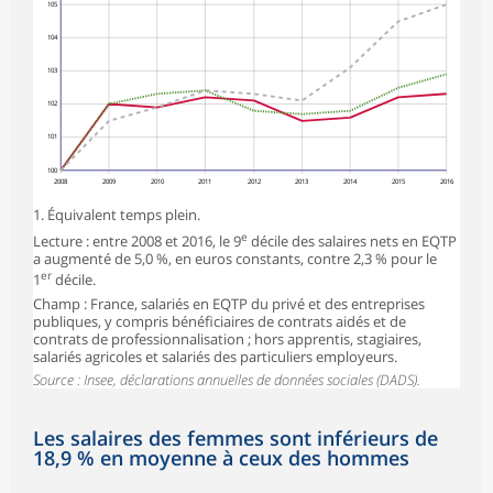
105
104
103
102
101
100
2008
2009
2010
2011
2012
2013
2014
2015
2016
1. Équivalent temps plein.
e
Lecture : entre 2008 et 2016, le 9
décile des salaires nets en EQTP
a augmenté de 5,0 %, en euros constants, contre 2,3 % pour le
er
1
décile.
Champ : France, salariés en EQTP du privé et des entreprises
publiques, y compris bénéficiaires de contrats aidés et de
contrats de professionnalisation ; hors apprentis, stagiaires,
salariés agricoles et salariés des particuliers employeurs.
Source : Insee, déclarations annuelles de données sociales (DADS).
Les salaires des femmes sont inférieurs de
18,9 % en moyenne à ceux des hommes