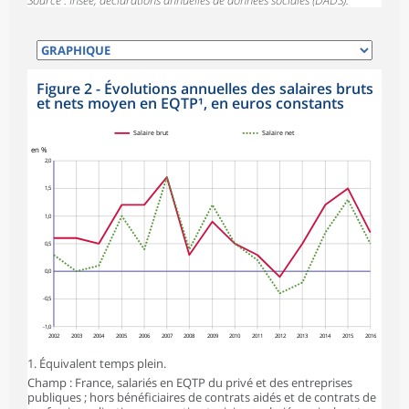
Source : Insee, déclarations annuelles de données sociales (DADS).
Figure 2 - Évolutions annuelles des salaires bruts
et nets moyen en EQTP¹, en euros constants
Salaire brut
Salaire net
en %
2,0
1,5
1,0
0,5
0,0
-0,5
-1,0
2002
2003
2004
2005
2006
2007
2008
2009
2010
2011
2012
2013
2014
2015
2016
1. Équivalent temps plein.
Champ : France, salariés en EQTP du privé et des entreprises
publiques ; hors bénéficiaires de contrats aidés et de contrats de