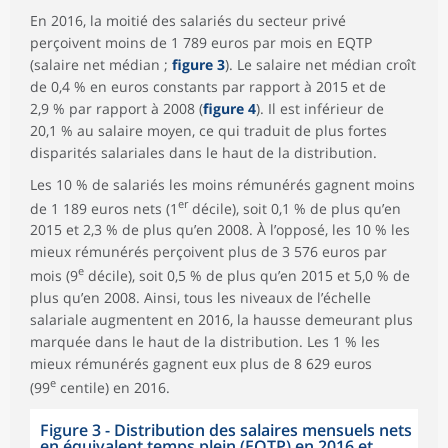
En 2016, la moitié des salariés du secteur privé
perçoivent moins de 1 789 euros par mois en EQTP
(salaire net médian ;
figure 3
). Le salaire net médian croît
de 0,4 % en euros constants par rapport à 2015 et de
2,9 % par rapport à 2008 (
figure 4
). Il est inférieur de
20,1 % au salaire moyen, ce qui traduit de plus fortes
disparités salariales dans le haut de la distribution.
Les 10 % de salariés les moins rémunérés gagnent moins
er
de 1 189 euros nets (1
décile), soit 0,1 % de plus qu’en
2015 et 2,3 % de plus qu’en 2008. À l’opposé, les 10 % les
mieux rémunérés perçoivent plus de 3 576 euros par
e
mois (9
décile), soit 0,5 % de plus qu’en 2015 et 5,0 % de
plus qu’en 2008. Ainsi, tous les niveaux de l’échelle
salariale augmentent en 2016, la hausse demeurant plus
marquée dans le haut de la distribution. Les 1 % les
mieux rémunérés gagnent eux plus de 8 629 euros
e
(99
centile) en 2016.
Figure 3 - Distribution des salaires mensuels nets
en équivalent temps plein (EQTP) en 2016 et