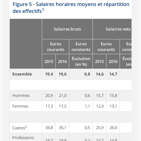
Figure 5 - Salaires horaires moyens et répartition
1
des effectifs
Salaires bruts
Salaires nets
Euros
Euros
Euros
Euros
courants
constants
courants
constants
Évolution
Évolution
2015
2016
2015
2016
(en %)
(en %)
Ensemble
19,4
19,6
0,8
14,6
14,7
0,6
Hommes
20,9
21,0
0,6
15,7
15,8
0,5
Femmes
17,3
17,5
1,1
12,9
13,1
0,9
2
34,8
35,1
0,5
25,9
26,0
0,2
Cadres
Professions
19,7
19,8
0,2
14,7
14,8
0,1