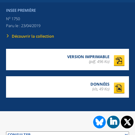
INSEE PREMIÈRE
o
N
1750
Paru le :
23/04/2019
Découvrir la collection
VERSION IMPRIMABLE
(pdf, 496 Ko)
DONNÉES
(xls, 49 Ko)