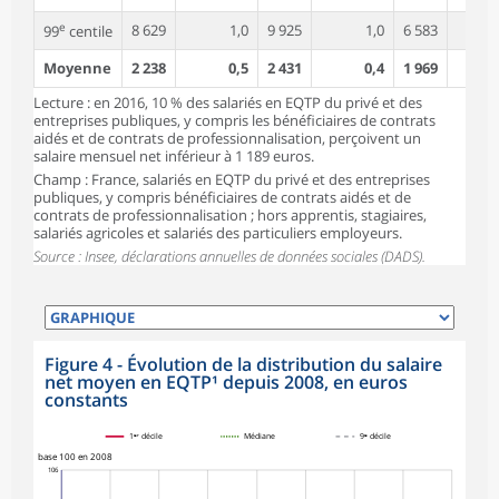
e
8 629
1,0
9 925
1,0
6 583
99
centile
Moyenne
2 238
0,5
2 431
0,4
1 969
Lecture : en 2016, 10 % des salariés en EQTP du privé et des
entreprises publiques, y compris les bénéficiaires de contrats
aidés et de contrats de professionnalisation, perçoivent un
salaire mensuel net inférieur à 1 189 euros.
Champ : France, salariés en EQTP du privé et des entreprises
publiques, y compris bénéficiaires de contrats aidés et de
contrats de professionnalisation ; hors apprentis, stagiaires,
salariés agricoles et salariés des particuliers employeurs.
Source : Insee, déclarations annuelles de données sociales (DADS).
Figure 4 - Évolution de la distribution du salaire
net moyen en EQTP¹ depuis 2008, en euros
constants
1ᵉʳ décile
Médiane
9ᵉ décile
base 100 en 2008
106