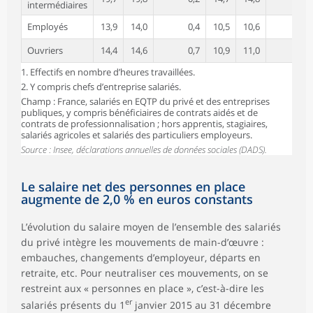
intermédiaires
Employés
13,9
14,0
0,4
10,5
10,6
0,2
Ouvriers
14,4
14,6
0,7
10,9
11,0
0,6
1. Effectifs en nombre d’heures travaillées.
2. Y compris chefs d’entreprise salariés.
Champ : France, salariés en EQTP du privé et des entreprises
publiques, y compris bénéficiaires de contrats aidés et de
contrats de professionnalisation ; hors apprentis, stagiaires,
salariés agricoles et salariés des particuliers employeurs.
Source : Insee, déclarations annuelles de données sociales (DADS).
Le salaire net des personnes en place
augmente de 2,0 % en euros constants
L’évolution du salaire moyen de l’ensemble des salariés
du privé intègre les mouvements de main-d’œuvre :
embauches, changements d’employeur, départs en
retraite, etc. Pour neutraliser ces mouvements, on se
restreint aux « personnes en place », c’est-à-dire les
er
salariés présents du 1
janvier 2015 au 31 décembre