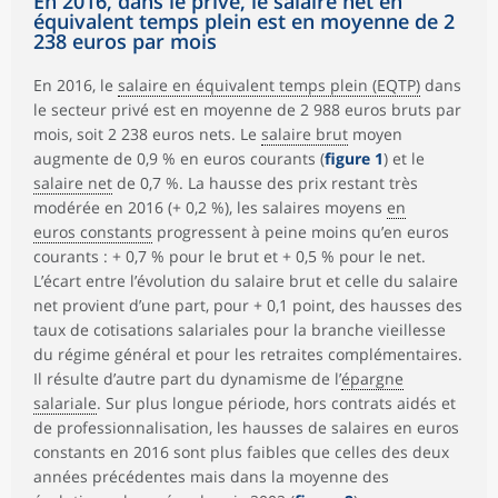
En 2016, dans le privé, le salaire net en
équivalent temps plein est en moyenne de 2
238 euros par mois
En 2016, le
salaire en équivalent temps plein (EQTP)
dans
le secteur privé est en moyenne de 2 988 euros bruts par
mois, soit 2 238 euros nets. Le
salaire brut
moyen
augmente de 0,9 % en euros courants (
figure 1
) et le
salaire net
de 0,7 %. La hausse des prix restant très
modérée en 2016 (+ 0,2 %), les salaires moyens
en
euros constants
progressent à peine moins qu’en euros
courants : + 0,7 % pour le brut et + 0,5 % pour le net.
L’écart entre l’évolution du salaire brut et celle du salaire
net provient d’une part, pour + 0,1 point, des hausses des
taux de cotisations salariales pour la branche vieillesse
du régime général et pour les retraites complémentaires.
Il résulte d’autre part du dynamisme de l’
épargne
salariale
. Sur plus longue période, hors contrats aidés et
de professionnalisation, les hausses de salaires en euros
constants en 2016 sont plus faibles que celles des deux
années précédentes mais dans la moyenne des