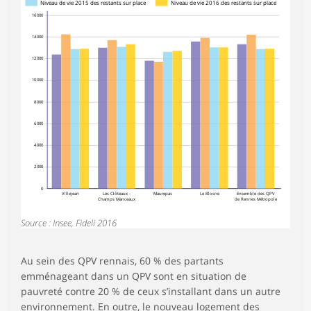
Niveau de vie 2015 des restants sur place
Niveau de vie 2016 des restants sur place
16 000
14 000
12 000
10 000
8 000
6 000
4 000
2 000
0
Villejean
Les Clôteaux -
Maurepas
Le Blosne
Ensemble des QPV
Champs Manceaux
de Rennes Métropole
Source : Insee, Fideli 2016
Au sein des QPV rennais, 60 % des partants
emménageant dans un QPV sont en situation de
pauvreté contre 20 % de ceux s’installant dans un autre
environnement. En outre, le nouveau logement des