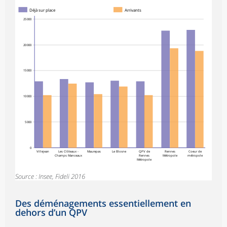
Déjà sur place
Arrivants
25 000
20 000
15 000
10 000
5 000
0
Villejean
Les Clôteaux -
Maurepas
Le Blosne
QPV de
Rennes
Coeur de
Champs Manceaux
Rennes
Métropole
métropole
Métropole
Source : Insee, Fideli 2016
Des déménagements essentiellement en
dehors d’un QPV