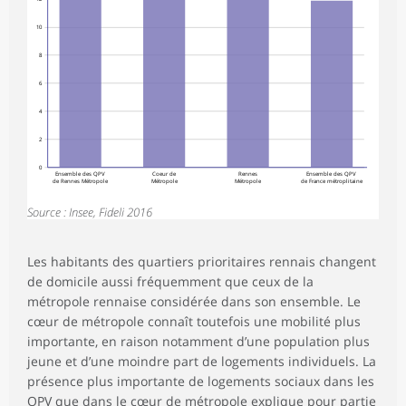
10
8
6
4
2
0
Ensemble des QPV
Coeur de
Rennes
Ensemble des QPV
de Rennes Métropole
Métropole
Métropole
de France métroplitaine
Source : Insee, Fideli 2016
Les habitants des quartiers prioritaires rennais changent
de domicile aussi fréquemment que ceux de la
métropole rennaise considérée dans son ensemble. Le
cœur de métropole connaît toutefois une mobilité plus
importante, en raison notamment d’une population plus
jeune et d’une moindre part de logements individuels. La
présence plus importante de logements sociaux dans les
QPV que dans le cœur de métropole explique pour partie