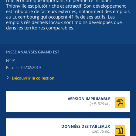
rôle économique important. Ce périmètre incluant
Thionville est plutôt riche et attractif. Son développement
est tributaire de facteurs externes, notamment des emplois
au Luxembourg qui occupent 41 % de ses actifs. Les
emplois résidentiels locaux sont moins développés que
dans les territoires comparables.
INSEE ANALYSES GRAND EST
o
N
91
Paru le :
05/02/2019
Découvrir la collection
VERSION IMPRIMABLE
(pdf, 879 Ko)
DONNÉES DES TABLEAUX
(zip,
79 Ko
)