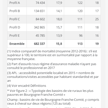
Profil A
74 434
17,9
122
18
Profil B
134 651
14,1
120
17
Profil C
84 602
18,0
111
25
Profil D
342 865
15,7
111
18
Profil E
45 785
13,9
96
16
Ensemble
682 337
15,8
113
19
(1) Indice comparatif de mortalité (moyenne 2012-2016) : s’il est
supérieur à 100, le territoire est en surmortalité par rapport à la
moyenne française.
(2) Part d’assurés tous régime d’assurance maladie n’ayant pas
consulté le professionnel en 2017
(3) APL : accessibilité potentielle localisé en 2015 = nombre de
consultations/visites accessibles par habitant standardisé et par
an
(4) Voir encadré Définitions
* Voir figure 2 : « Typologie des bassins de vie ruraux les plus
pauvres en Bourgogne-Franche-Comté »
Champ : bassins de vie de Bourgogne-Franche-Comté, y compris
ceux à cheval sur deux régions (125 au total)