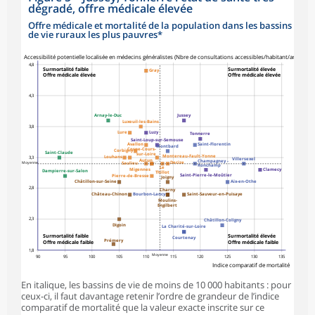
dégradé, offre médicale élevée
Offre médicale et mortalité de la population dans les bassins
de vie ruraux les plus pauvres*
symboles_defaut.xml,carre
Accessibilité potentielle localisée en médecins généralistes (Nbre de consultations accessibles/habitant/an)
4,8
Surmortalité faible
Surmortalité élevée
Gray
Offre médicale élevée
Offre médicale élevée
4,3
Arnay-le-Duc
Jussey
Luxeuil-les-Bains
3,8
Lure
Luzy
Tonnerre
Saint-Loup-sur-Semouse
Avallon
Saint-Florentin
Montbard
Cosne-Cours-
Corbigny
Saint-Claude
sur-Loire
Montereau-Fault-Yonne
Louhans
3,3
Villersexel
Autun
Champagney -
Moyenne
Decize
Saulieu
Ronchamp
Le
Migennes
Clamecy
Dampierre-sur-Salon
Thillot
Saint-Pierre-le-Moûtier
Pierre-de-Bresse
Joigny
Châtillon-sur-Seine
Aix-en-Othe
2,8
Charny
Château-Chinon
Bourbon-Lancy
Saint-Sauveur-en-Puisaye
Moulins-
Engilbert
2,3
Châtillon-Coligny
Digoin
La Charité-sur-Loire
Surmortalité faible
Surmortalité élevée
Courtenay
Prémery
Offre médicale faible
Offre médicale faible
1,8
Moyenne
90
95
100
105
110
115
120
125
130
135
Indice comparatif de mortalité
En italique, les bassins de vie de moins de 10 000 habitants : pour
ceux-ci, il faut davantage retenir l’ordre de grandeur de l’indice
comparatif de mortalité que la valeur exacte inscrite sur ce