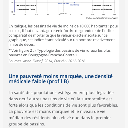
13
Montbard
Courtenay
Pauvreté contenue
Pauvreté contenue
Surmortalité faible
Surmortalité élevée
12
Moyenne
90
95
100
105
110
115
120
125
130
135
Indice comparatif de mortalité
En italique, les bassins de vie de moins de 10 000 habitants : pour
ceux-ci, il faut davantage retenir l’ordre de grandeur de l’indice
comparatif de mortalité que la valeur exacte inscrite sur ce
graphique, cet indice étant calculé sur un nombre relativement
limité de décès.
* Voir figure 2 : « Typologie des bassins de vie ruraux les plus
pauvres en Bourgogne-Franche-Comté »
Sources : Insee, Filosofi 2014, État civil 2012-2016
Une pauvreté moins marquée, une densité
médicale faible (profil B)
La santé des populations est également plus dégradée
dans neuf autres bassins de vie où la surmortalité est
forte alors que les conditions de vie sont plus favorables.
La pauvreté est moins marquée et le niveau de vie
médian des résidents plus élevé que dans le premier
groupe de bassins.