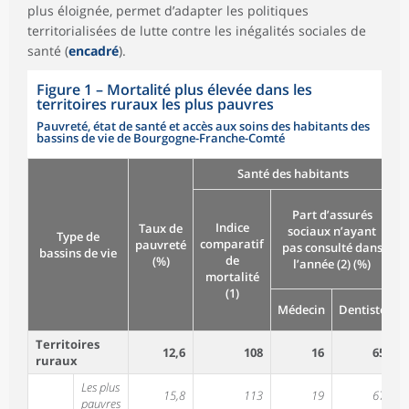
plus éloignée, permet d’adapter les politiques
territorialisées de lutte contre les inégalités sociales de
santé (
encadré
).
Figure 1
–
Mortalité plus élevée dans les
territoires ruraux les plus pauvres
Pauvreté, état de santé et accès aux soins des habitants des
bassins de vie de Bourgogne-Franche-Comté
Santé des habitants
A
Part d’assurés
a
Indice
Taux de
sociaux n’ayant
Type de
comparatif
pauvreté
pas consulté dans
bassins de vie
de
(%)
l’année (2) (%)
mortalité
c
(1)
Médecin
Dentiste
h
Territoires
12,6
108
16
65
ruraux
Les plus
15,8
113
19
67
pauvres