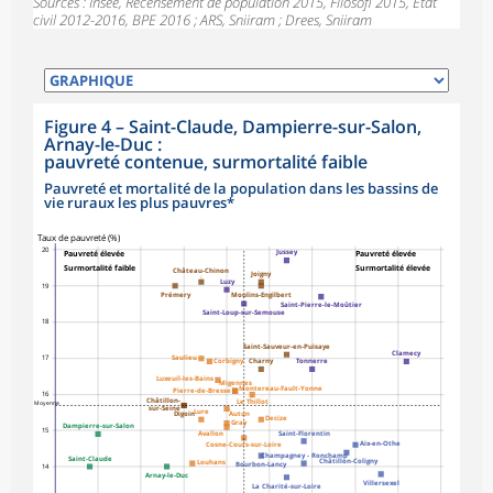
Sources : Insee, Recensement de population 2015, Filosofi 2015, État
civil 2012-2016, BPE 2016 ; ARS, Sniiram ; Drees, Sniiram
Figure 4
–
Saint-Claude, Dampierre-sur-Salon,
Arnay-le-Duc :
pauvreté contenue, surmortalité faible
Pauvreté et mortalité de la population dans les bassins de
vie ruraux les plus pauvres*
symboles_defaut.xml,carre
Taux de pauvreté (%)
20
Jussey
Pauvreté élevée
Pauvreté élevée
Surmortalité faible
Surmortalité élevée
Château-Chinon
Joigny
Luzy
19
Prémery
Moulins-Engilbert
Saint-Pierre-le-Moûtier
Saint-Loup-sur-Semouse
18
Saint-Sauveur-en-Puisaye
Clamecy
Saulieu
17
Corbigny
Charny
Tonnerre
Luxeuil-les-Bains
Migennes
Montereau-Fault-Yonne
Pierre-de-Bresse
16
Châtillon-
Le Thillot
Moyenne
sur-Seine
Lure
Autun
Digoin
Decize
Gray
Dampierre-sur-Salon
15
Saint-Florentin
Avallon
Aix-en-Othe
Cosne-Cours-sur-Loire
Champagney - Ronchamp
Saint-Claude
Châtillon-Coligny
Louhans
Bourbon-Lancy
14
Arnay-le-Duc
Villersexel
La Charité-sur-Loire