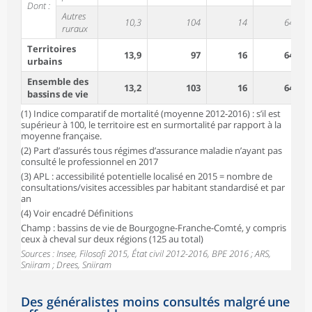
Dont :
Autres
10,3
104
14
64
ruraux
Territoires
13,9
97
16
64
urbains
Ensemble des
13,2
103
16
64
bassins de vie
(1) Indice comparatif de mortalité (moyenne 2012-2016) : s’il est
supérieur à 100, le territoire est en surmortalité par rapport à la
moyenne française.
(2) Part d’assurés tous régimes d’assurance maladie n’ayant pas
consulté le professionnel en 2017
(3) APL : accessibilité potentielle localisé en 2015 = nombre de
consultations/visites accessibles par habitant standardisé et par
an
(4) Voir encadré Définitions
Champ : bassins de vie de Bourgogne-Franche-Comté, y compris
ceux à cheval sur deux régions (125 au total)
Sources : Insee, Filosofi 2015, État civil 2012-2016, BPE 2016 ; ARS,
Sniiram ; Drees, Sniiram
Des généralistes moins consultés malgré une