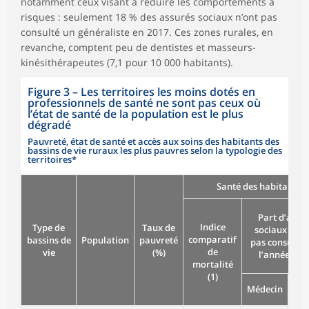
notamment ceux visant à réduire les comportements à
risques : seulement 18 % des assurés sociaux n’ont pas
consulté un généraliste en 2017. Ces zones rurales, en
revanche, comptent peu de dentistes et masseurs-
kinésithérapeutes (7,1 pour 10 000 habitants).
Figure 3
–
Les territoires les moins dotés en
professionnels de santé ne sont pas ceux où
l’état de santé de la population est le plus
dégradé
Pauvreté, état de santé et accès aux soins des habitants des
bassins de vie ruraux les plus pauvres selon la typologie des
territoires*
Santé des habitants
Part d’assu
Indice
Type de
Taux de
sociaux n’ay
comparatif
bassins de
Population
pauvreté
pas consulté 
de
vie
(%)
l’année (2) 
mortalité
(1)
Médecin
Den