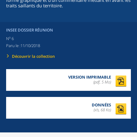
forme graphique et d’un commentaire mettant en avant les
traits saillants du territoire.
INSEE DOSSIER RÉUNION
o
N
6
Paru le :
11/10/2018
Découvrir la collection
VERSION IMPRIMABLE
(pdf, 5 Mo)
DONNÉES
(xls, 68 Ko)