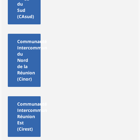
du
Sud
(CAsud)
Communauté
Intercommunale
du
Nord
de la
Réunion
(Cinor)
Communauté
Intercommunale
Réunion
Est
(Cirest)