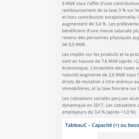
8 Md€ sous l'effet d'une contributio
remboursement de la taxe 3 % sur les
et hors contribution exceptionnelle, l
augmentent de 3,4 %. Les prélèvement
bénéficient d'une masse salariale pl
revenu des personnes physiques augm
de 0,5 Md€.
Les impôts sur les produits et la pr
sont en hausse de 7,6 Md€ (après +2,8
économique. L'ensemble des taxes su
naturel) augmente de 2,6 Md€ sous l
droits de mutation à titre onéreux 
immobilières, et la taxe foncière sur
Les cotisations sociales perçues accé
dynamique en 2017. Les cotisations 
employeurs de 3,4 % (après +1,0 %).
TableauC
–
Capacité (+) ou bes