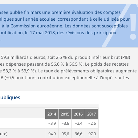
Insee publie fin mars une première évaluation des comptes
iques sur l'année écoulée, correspondant à celle utilisée pour
blics à la Commission européenne. Les données sont susceptibles
 publication, le 17 mai 2018, des révisions des principaux
.
 59,3 milliards d'euros, soit 2,6 % du produit intérieur brut (PIB)
 les dépenses passent de 56,6 % à 56,5 %. Le poids des recettes
e 53,2 % à 53,9 %). Le taux de prélèvements obligatoires augmente
PIB (+0,5 point hors contribution exceptionnelle à l'impôt sur les
publiques
2014
2015
2016
2017
–3,9
–3,6
–3,4
–2,6
ute)
94,9
95,6
96,6
97,0