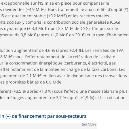
n exceptionnelle sur l'IS mise en place pour compenser le
 dividendes (+4,9 Md€). Hors traitement lié aux crédits d'impôt (*)
'IS est quasiment stable (+0,2 Md€) et les recettes totales
s sociaux y compris la contribution sociale généralisée (CSG)
us dynamique (+ 3,3 Md€ dont 2,8 Md€ de CSG). L'impôt sur le
ente de 0,8 Md€ (après +1,0 Md€ en 2016) et la taxe d'habitation
oduction augmentent de 4,6 % (après +2,4 %). Les rentrées de TVA
 Md€) sous l'effet notamment de l'accélération de l'activité
r la consommation énergétique (carburants, électricité, gaz
'effet notamment de la montée en charge de la taxe carbone. Les
augmentent de 2,1 Md€ en lien avec le dynamisme des transactions
 les propriétés bâties de 0,8 Md€.
lèrent (+3,5 % après +1,3 %) sous l'effet d'une masse salariale plus
des ménages augmentent de 3,7 % (après +1,9 %) et les cotisations
oin (–) de financement par sous-secteurs
(en Mds€)