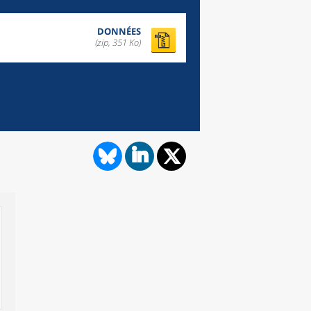
DONNÉES
(zip, 351 Ko)