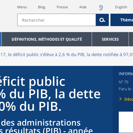
Menu
Blog
Presse
Aide
English
Thèm
DÉFINITIONS, MÉTHODES ET QUALITÉ
SERVICES
17, le déficit public s'élève à 2,6 % du PIB, la dette notifiée à 97,
INFORM
ficit public
o
N
79
% du PIB, la dette
Paru le 
Déco
,0% du PIB.
des administrations
 résultats (PIB) - année