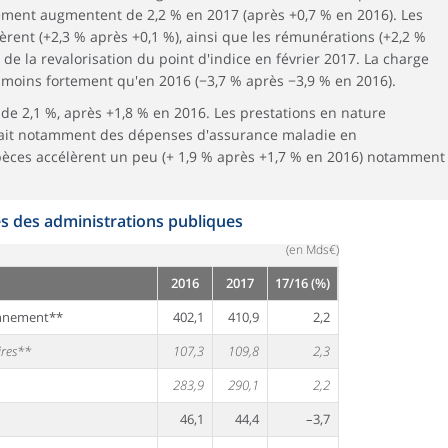
ment augmentent de 2,2 % en 2017 (après +0,7 % en 2016). Les
ent (+2,3 % après +0,1 %), ainsi que les rémunérations (+2,2 %
de la revalorisation du point d'indice en février 2017. La charge
 moins fortement qu'en 2016 (−3,7 % après −3,9 % en 2016).
de 2,1 %, après +1,8 % en 2016. Les prestations en nature
 fait notamment des dépenses d'assurance maladie en
èces accélèrent un peu (+ 1,9 % après +1,7 % en 2016) notamment
s des administrations publiques
(en Mds€)
2016
2017
17/16 (%)
onnement**
402,1
410,9
2,2
ires**
107,3
109,8
2,3
283,9
290,1
2,2
46,1
44,4
–3,7