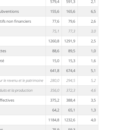
579,4
591,3
2,1
subventions
155,6
165,6
6,5
tifs non financiers
77,6
79,6
2,6
75,1
77,3
3,0
1260,8
1291,9
2,5
ttes
88,6
89,5
1,0
été
15,0
15,3
1,6
641,8
674,4
5,1
r le revenu et le patrimoine
280,0
294,5
5,2
uits et la production
356,0
372,3
4,6
ffectives
375,2
388,4
3,5
64,2
65,1
1,3
1184,8
1232,6
4,0
nt
–75,9
–59,3