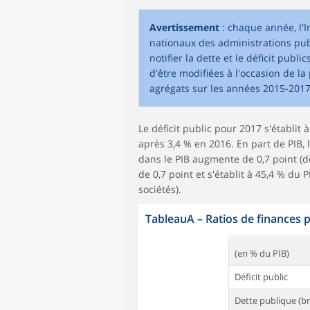
Avertissement
: chaque année, l'
nationaux des administrations publ
notifier la dette et le déficit pu
d'être modifiées à l'occasion de la
agrégats sur les années 2015-2017
Le déficit public pour 2017 s'établit à
après 3,4 % en 2016. En part de PIB,
dans le PIB augmente de 0,7 point (d
de 0,7 point et s'établit à 45,4 % du 
sociétés).
TableauA
–
Ratios de finances 
(en % du PIB)
Déficit public
Dette publique (br