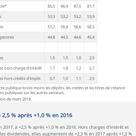
tte*
85,5
86,4
87,5
87,7
s
53,3
53,2
53,2
53,9
es
57,2
56,8
56,6
56,5
gatoires
44,8
44,5
44,6
45,4
es
1,5
1,5
1,0
2,5
s hors charge d'intérêt
1,7
1,8
1,2
2,7
s hors crédits d'impôt
0,7
1,0
1,1
2,5
tte publique brute moins les dépôts, les crédits et les titres de créance
ns publiques sur les autres secteurs.
tion de mars 2018.
2,5 % après +1,0 % en 2016
2017, à +2,5 % après +1,0 % en 2016. Hors charges d'intérêt et
les dividendes, elles augmentent de +2,3 % en 2017 après +1,2 %