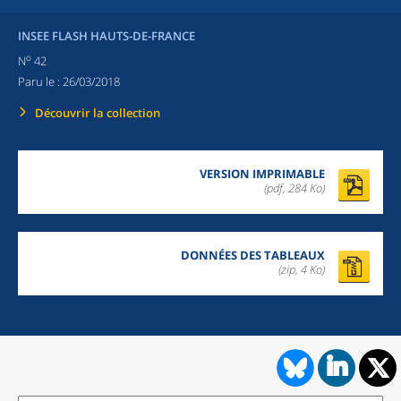
INSEE FLASH HAUTS-DE-FRANCE
o
N
42
Paru le :
26/03/2018
Découvrir la collection
VERSION IMPRIMABLE
(pdf, 284 Ko)
DONNÉES DES TABLEAUX
(zip,
4 Ko
)