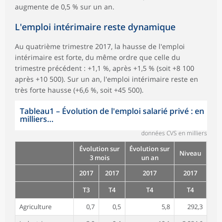
augmente de 0,5 % sur un an.
L'emploi intérimaire reste dynamique
Au quatrième trimestre 2017, la hausse de l'emploi
intérimaire est forte, du même ordre que celle du
trimestre précédent : +1,1 %, après +1,5 % (soit +8 100
après +10 500). Sur un an, l'emploi intérimaire reste en
très forte hausse (+6,6 %, soit +45 500).
Tableau1
–
Évolution de l'emploi salarié privé : en
milliers…
données CVS en milliers
Évolution sur
Évolution sur
Niveau
3 mois
un an
2017
2017
2017
2017
T3
T4
T4
T4
Agriculture
0,7
0,5
5,8
292,3