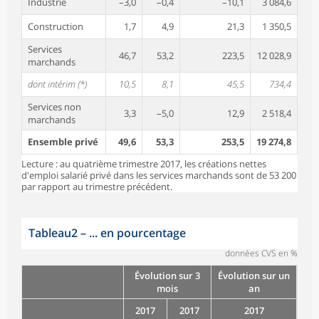
Industrie
–3,0
–0,4
–10,1
3 084,6
Construction
1,7
4,9
21,3
1 350,5
Services
46,7
53,2
223,5
12 028,9
marchands
dont intérim (*)
10,5
8,1
45,5
734,4
Services non
3,3
–5,0
12,9
2 518,4
marchands
Ensemble privé
49,6
53,3
253,5
19 274,8
Lecture : au quatrième trimestre 2017, les créations nettes
d'emploi salarié privé dans les services marchands sont de 53 200
par rapport au trimestre précédent.
Tableau2
–
... en pourcentage
données CVS en %
Évolution sur 3
Évolution sur un
mois
an
2017
2017
2017