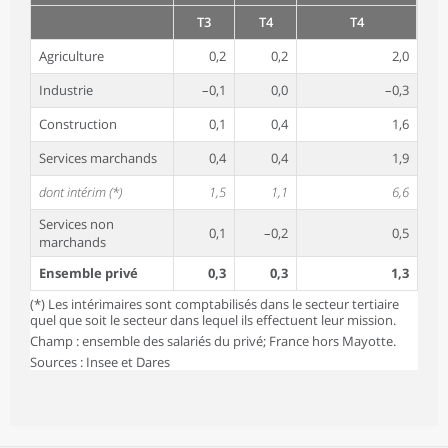
T3
T4
T4
Agriculture
0,2
0,2
2,0
Industrie
–0,1
0,0
–0,3
Construction
0,1
0,4
1,6
Services marchands
0,4
0,4
1,9
dont intérim (*)
1,5
1,1
6,6
Services non
0,1
–0,2
0,5
marchands
Ensemble privé
0,3
0,3
1,3
(*) Les intérimaires sont comptabilisés dans le secteur tertiaire
quel que soit le secteur dans lequel ils effectuent leur mission.
Champ : ensemble des salariés du privé; France hors Mayotte.
Sources : Insee et Dares