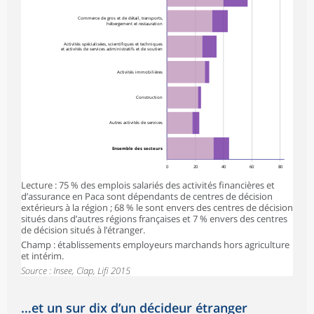
Commerce de gros et de détail, transports,
hébergement et restauration
Activités spécialisées, scientifiques et techniques
et activités de services administratifs et de soutien
Activités immobilières
Construction
Autres activités de services
Ensemble des secteurs
0
20
40
60
80
Lecture : 75 % des emplois salariés des activités financières et
d’assurance en Paca sont dépendants de centres de décision
extérieurs à la région ; 68 % le sont envers des centres de décision
situés dans d’autres régions françaises et 7 % envers des centres
de décision situés à l’étranger.
Champ : établissements employeurs marchands hors agriculture
et intérim.
Source : Insee, Clap, Lifi 2015
…et un sur dix d’un décideur étranger