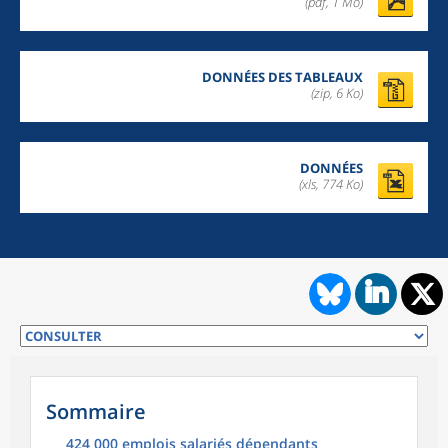
(pdf, 1 Mo)
DONNÉES DES TABLEAUX
(zip,
6 Ko
)
DONNÉES
(xls, 774 Ko)
Sommaire
424 000 emplois salariés dépendants