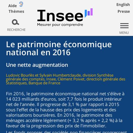
English
Aide
Thèmes
Presse
RECHERCHE
MENU
Le patrimoine économique
national en 2016
Une nette augmentation
Ludovic Bourlès et Sylvain Humbertclaude, division Synthèse
générale des comptes, Insee, Clément Poivet, direction générale des
Statistiques, Banque de France
Fin 2016, le patrimoine économique national net s’élève à
14 023 milliards d’euros, soit 7,7 fois le produit intérieur
net de l’année. Il progresse de 3,1 % par rapport à 2015
sous l’effet de la hausse des prix des logements et des
valorisations boursières. En 2016, le patrimoine des
ménages accélère légèrement (+ 3,2 % après + 2,2 %) à la
faveur de la progression des prix de l’immobilier.
Les fonds propres des sociétés non financières progressent