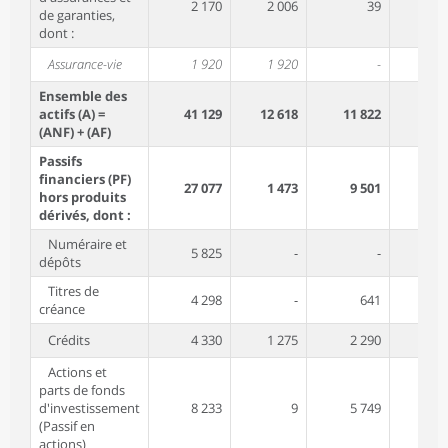
2 170
2 006
39
de garanties,
dont :
Assurance-vie
1 920
1 920
-
Ensemble des
actifs (A) =
41 129
12 618
11 822
13 
(ANF) + (AF)
Passifs
financiers (PF)
27 077
1 473
9 501
13 
hors produits
dérivés, dont :
Numéraire et
5 825
-
-
5 
dépôts
Titres de
4 298
-
641
1 
créance
Crédits
4 330
1 275
2 290
Actions et
parts de fonds
d'investissement
8 233
9
5 749
2 
(Passif en
actions)