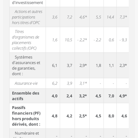
d'investissement
Actions et autres
participations
3,6
7,2
4,6*
5,5
14,4
7,3*
3
hors titres d'OPC
Titres
d’organismes de
1,6
10,5
- 2,2*
- 2,2
0,6
- 9,3
3
placements
collectifs (OPC)
Systèmes
d'assurances et
6,1
3,7
2,9*
1,8
1,1
2,3*
57
de garanties,
dont :
Assurance-vie
6,2
3,9
3,1*
-
-
-
Ensemble des
4,0
2,4
3,2*
4,5
7,0
4,9*
5
actifs
Passifs
financiers (PF)
4,8
4,2
2,5*
4,5
8,0
4,6
5
hors produits
dérivés, dont :
Numéraire et
-
-
-
-
-
-
5