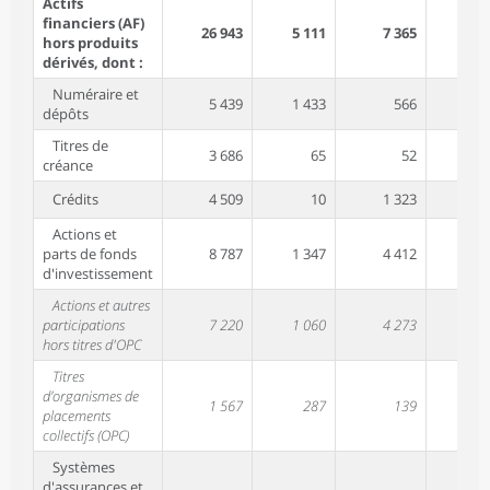
Actifs
financiers (AF)
26 943
5 111
7 365
13 
hors produits
dérivés, dont :
Numéraire et
5 439
1 433
566
3 
dépôts
Titres de
3 686
65
52
3 
créance
Crédits
4 509
10
1 323
3 
Actions et
parts de fonds
8 787
1 347
4 412
2 
d'investissement
Actions et autres
participations
7 220
1 060
4 273
1 
hors titres d'OPC
Titres
d’organismes de
1 567
287
139
1 
placements
collectifs (OPC)
Systèmes
d'assurances et