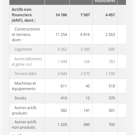
financières
Actifs non
financiers
14 186
7 507
4 457
(ANF), dont :
Constructions
et terrains,
11 254
6 816
2 563
dont :
Logements
4 362
3 580
680
Autres bâtiments
1 948
166
783
et génie civil
Terrains bâtis
4 944
3 070
1 100
Machines et
611
45
518
équipements
Stocks
410
15
370
Autres actifs
582
141
301
produits
Autres actifs
1 329
490
705
non produits