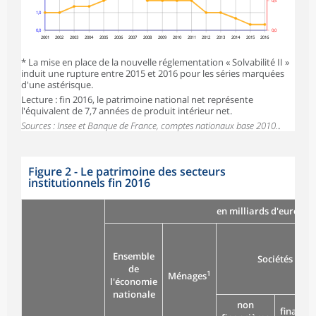
0,5
1,0
0,0
0,0
2001
2002
2003
2004
2005
2006
2007
2008
2009
2010
2011
2012
2013
2014
2015
2016
* La mise en place de la nouvelle réglementation « Solvabilité II »
induit une rupture entre 2015 et 2016 pour les séries marquées
d'une astérisque.
Lecture : fin 2016, le patrimoine national net représente
l'équivalent de 7,7 années de produit intérieur net.
Sources : Insee et Banque de France, comptes nationaux base 2010.
.
Figure 2 - Le patrimoine des secteurs
institutionnels fin 2016
en milliards d'euros
Ensemble
Sociétés
de
1
Ménages
l'économie
nationale
non
financiè