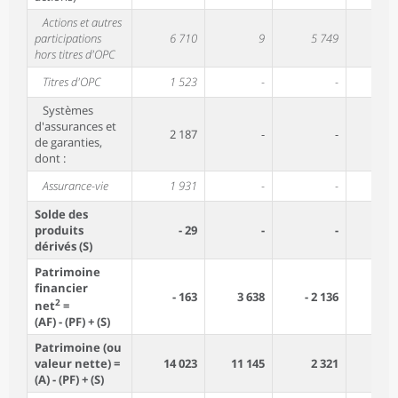
Actions et autres
participations
6 710
9
5 749
hors titres d'OPC
Titres d'OPC
1 523
-
-
1 
Systèmes
d'assurances et
2 187
-
-
2 
de garanties,
dont :
Assurance-vie
1 931
-
-
1 
Solde des
produits
- 29
-
-
dérivés (S)
Patrimoine
financier
- 163
3 638
- 2 136
2
net
=
(AF) - (PF) + (S)
Patrimoine (ou
valeur nette) =
14 023
11 145
2 321
(A) - (PF) + (S)