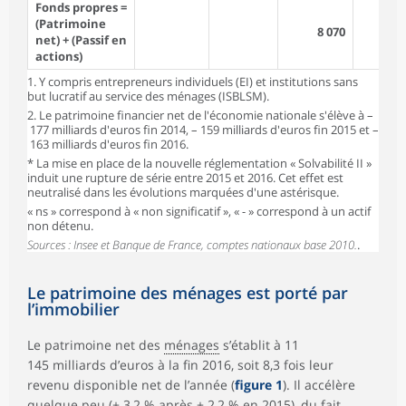
Fonds propres =
(Patrimoine
8 070
2 
net) + (Passif en
actions)
1. Y compris entrepreneurs individuels (EI) et institutions sans
but lucratif au service des ménages (ISBLSM).
2. Le patrimoine financier net de l'économie nationale s'élève à –
177 milliards d'euros fin 2014, – 159 milliards d'euros fin 2015 et –
163 milliards d'euros fin 2016.
* La mise en place de la nouvelle réglementation « Solvabilité II »
induit une rupture de série entre 2015 et 2016. Cet effet est
neutralisé dans les évolutions marquées d'une astérisque.
« ns » correspond à « non significatif », « - » correspond à un actif
non détenu.
Sources : Insee et Banque de France, comptes nationaux base 2010.
.
Le patrimoine des ménages est porté par
l’immobilier
Le patrimoine net des
ménages
s’établit à 11
145 milliards d’euros à la fin 2016, soit 8,3 fois leur
revenu disponible net de l’année (
figure 1
). Il accélère
quelque peu (+ 3,2 % après + 2,2 % en 2015), du fait