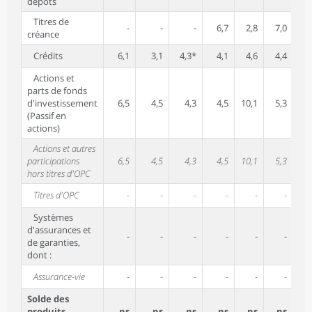
dépôts
Titres de
-
-
-
6,7
2,8
7,0
7
créance
Crédits
6,1
3,1
4,3*
4,1
4,6
4,4
5
Actions et
parts de fonds
d'investissement
6,5
4,5
4,3
4,5
10,1
5,3
2
(Passif en
actions)
Actions et autres
participations
6,5
4,5
4,3
4,5
10,1
5,3
1
hors titres d'OPC
Titres d'OPC
-
-
-
-
-
-
2
Systèmes
d'assurances et
-
-
-
-
-
-
6
de garanties,
dont :
Assurance-vie
-
-
-
-
-
-
6
Solde des
produits
ns
ns
ns
ns
ns
ns