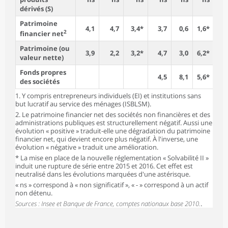
dérivés (S)
Patrimoine
4,1
4,7
3,4*
3,7
0,6
1,6*
23
2
financier net
Patrimoine (ou
3,9
2,2
3,2*
4,7
3,0
6,2*
12
valeur nette)
Fonds propres
4,5
8,1
5,6*
3
des sociétés
1. Y compris entrepreneurs individuels (EI) et institutions sans
but lucratif au service des ménages (ISBLSM).
2. Le patrimoine financier net des sociétés non financières et des
administrations publiques est structurellement négatif. Aussi une
évolution « positive » traduit-elle une dégradation du patrimoine
financier net, qui devient encore plus négatif. À l'inverse, une
évolution « négative » traduit une amélioration.
* La mise en place de la nouvelle réglementation « Solvabilité II »
induit une rupture de série entre 2015 et 2016. Cet effet est
neutralisé dans les évolutions marquées d'une astérisque.
« ns » correspond à « non significatif », « - » correspond à un actif
non détenu.
Sources : Insee et Banque de France, comptes nationaux base 2010.
.